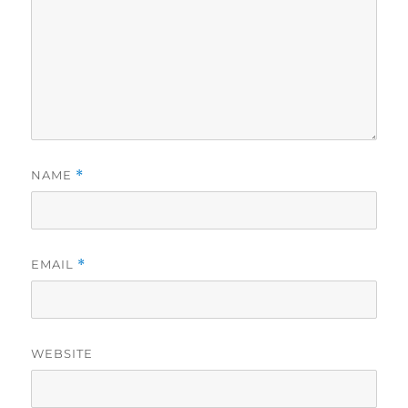
NAME
*
EMAIL
*
WEBSITE