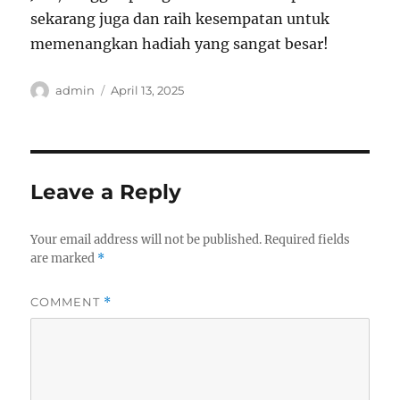
sekarang juga dan raih kesempatan untuk
memenangkan hadiah yang sangat besar!
Author
Posted
admin
April 13, 2025
on
Leave a Reply
Your email address will not be published.
Required fields
are marked
*
COMMENT
*