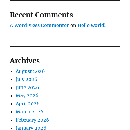
Recent Comments
A WordPress Commenter
on
Hello world!
Archives
August 2026
July 2026
June 2026
May 2026
April 2026
March 2026
February 2026
January 2026