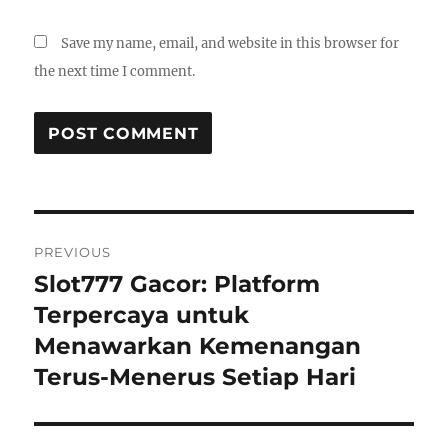
Save my name, email, and website in this browser for
the next time I comment.
Post
PREVIOUS
navigation
Slot777 Gacor: Platform
Previous
post:
Terpercaya untuk
Menawarkan Kemenangan
Terus-Menerus Setiap Hari