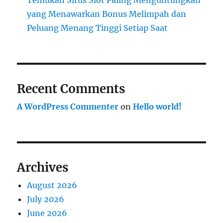
Temukan Situs Slot Paling Menguntungkan
yang Menawarkan Bonus Melimpah dan
Peluang Menang Tinggi Setiap Saat
Recent Comments
A WordPress Commenter
on
Hello world!
Archives
August 2026
July 2026
June 2026