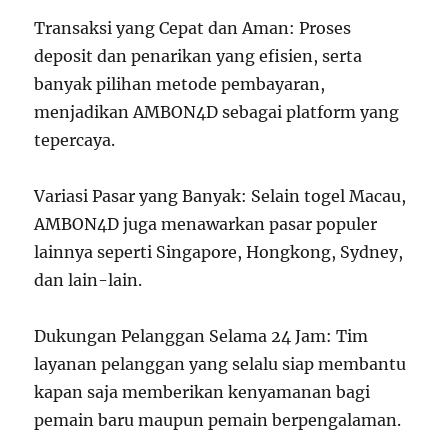
Transaksi yang Cepat dan Aman: Proses
deposit dan penarikan yang efisien, serta
banyak pilihan metode pembayaran,
menjadikan AMBON4D sebagai platform yang
tepercaya.
Variasi Pasar yang Banyak: Selain togel Macau,
AMBON4D juga menawarkan pasar populer
lainnya seperti Singapore, Hongkong, Sydney,
dan lain-lain.
Dukungan Pelanggan Selama 24 Jam: Tim
layanan pelanggan yang selalu siap membantu
kapan saja memberikan kenyamanan bagi
pemain baru maupun pemain berpengalaman.