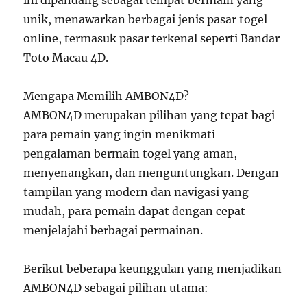
ini dipandang sebagai tempat bermain yang
unik, menawarkan berbagai jenis pasar togel
online, termasuk pasar terkenal seperti Bandar
Toto Macau 4D.
Mengapa Memilih AMBON4D?
AMBON4D merupakan pilihan yang tepat bagi
para pemain yang ingin menikmati
pengalaman bermain togel yang aman,
menyenangkan, dan menguntungkan. Dengan
tampilan yang modern dan navigasi yang
mudah, para pemain dapat dengan cepat
menjelajahi berbagai permainan.
Berikut beberapa keunggulan yang menjadikan
AMBON4D sebagai pilihan utama: