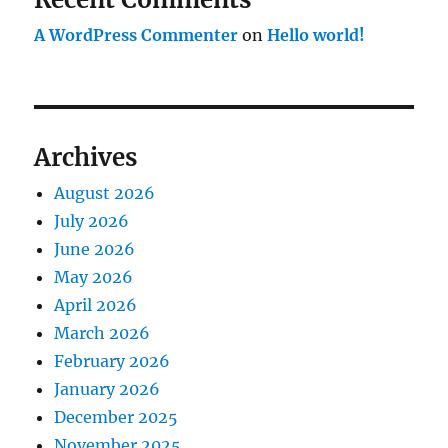
A WordPress Commenter
on
Hello world!
Archives
August 2026
July 2026
June 2026
May 2026
April 2026
March 2026
February 2026
January 2026
December 2025
November 2025