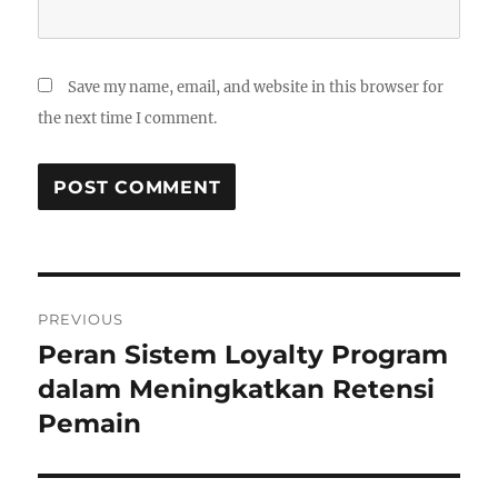
Save my name, email, and website in this browser for
the next time I comment.
Post
PREVIOUS
navigation
Peran Sistem Loyalty Program
Previous
post:
dalam Meningkatkan Retensi
Pemain