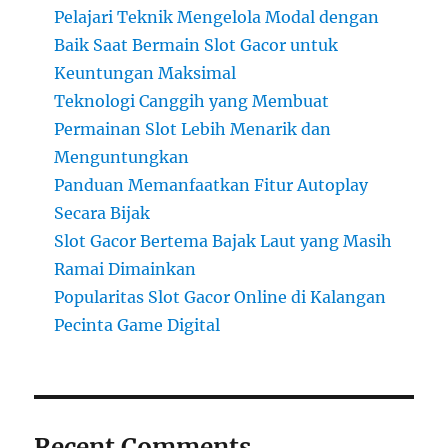
Pelajari Teknik Mengelola Modal dengan
Baik Saat Bermain Slot Gacor untuk
Keuntungan Maksimal
Teknologi Canggih yang Membuat
Permainan Slot Lebih Menarik dan
Menguntungkan
Panduan Memanfaatkan Fitur Autoplay
Secara Bijak
Slot Gacor Bertema Bajak Laut yang Masih
Ramai Dimainkan
Popularitas Slot Gacor Online di Kalangan
Pecinta Game Digital
Recent Comments