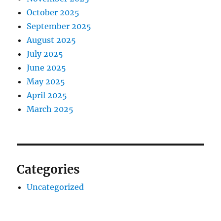
October 2025
September 2025
August 2025
July 2025
June 2025
May 2025
April 2025
March 2025
Categories
Uncategorized