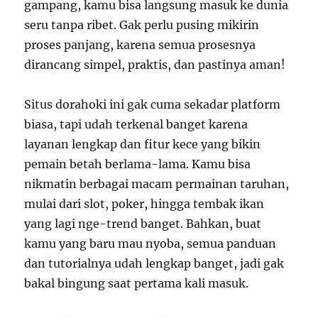
gampang, kamu bisa langsung masuk ke dunia
seru tanpa ribet. Gak perlu pusing mikirin
proses panjang, karena semua prosesnya
dirancang simpel, praktis, dan pastinya aman!
Situs dorahoki ini gak cuma sekadar platform
biasa, tapi udah terkenal banget karena
layanan lengkap dan fitur kece yang bikin
pemain betah berlama-lama. Kamu bisa
nikmatin berbagai macam permainan taruhan,
mulai dari slot, poker, hingga tembak ikan
yang lagi nge-trend banget. Bahkan, buat
kamu yang baru mau nyoba, semua panduan
dan tutorialnya udah lengkap banget, jadi gak
bakal bingung saat pertama kali masuk.