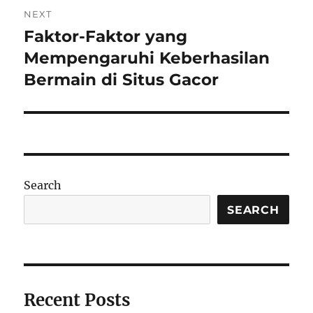
NEXT
Faktor-Faktor yang
Next
post:
Mempengaruhi Keberhasilan
Bermain di Situs Gacor
Search
SEARCH
Recent Posts