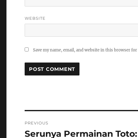
WEBSITE
Save my name, email, and website in this browser for
Post
PREVIOUS
navigation
Serunya Permainan Toto:
Previous