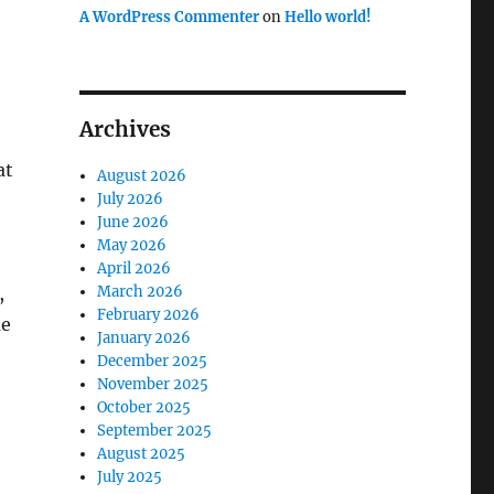
A WordPress Commenter
on
Hello world!
Archives
at
August 2026
July 2026
June 2026
May 2026
April 2026
,
March 2026
February 2026
me
January 2026
December 2025
November 2025
October 2025
September 2025
August 2025
July 2025