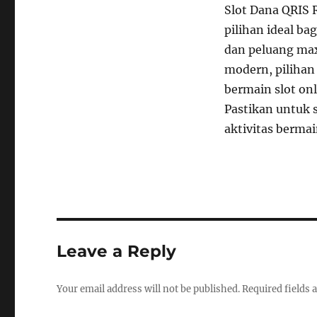
Slot Dana QRIS 
pilihan ideal 
dan peluang ma
modern, pilihan
bermain slot o
Pastikan untuk 
aktivitas berma
Leave a Reply
Your email address will not be published.
Required fields