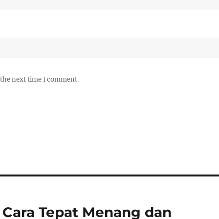
 the next time I comment.
 Cara Tepat Menang dan