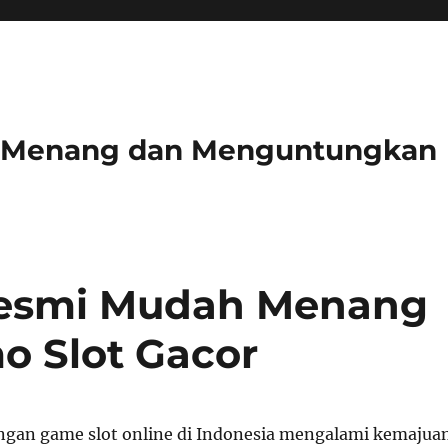
ah Menang dan Menguntungkan
Resmi Mudah Menang
o Slot Gacor
an game slot online di Indonesia mengalami kemajua