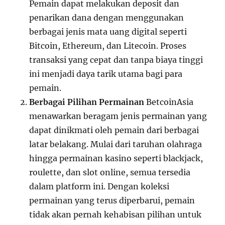
Pemain dapat melakukan deposit dan
penarikan dana dengan menggunakan
berbagai jenis mata uang digital seperti
Bitcoin, Ethereum, dan Litecoin. Proses
transaksi yang cepat dan tanpa biaya tinggi
ini menjadi daya tarik utama bagi para
pemain.
Berbagai Pilihan Permainan
BetcoinAsia
menawarkan beragam jenis permainan yang
dapat dinikmati oleh pemain dari berbagai
latar belakang. Mulai dari taruhan olahraga
hingga permainan kasino seperti blackjack,
roulette, dan slot online, semua tersedia
dalam platform ini. Dengan koleksi
permainan yang terus diperbarui, pemain
tidak akan pernah kehabisan pilihan untuk