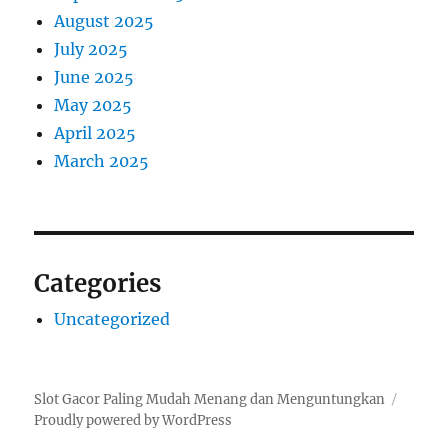
August 2025
July 2025
June 2025
May 2025
April 2025
March 2025
Categories
Uncategorized
Slot Gacor Paling Mudah Menang dan Menguntungkan
Proudly powered by WordPress