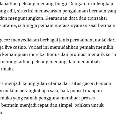
apatkan peluang menang tinggi. Dengan fitur lengkap
ang adil, situs ini menawarkan pengalaman bermain yan
an menguntungkan. Keamanan data dan transaksi
as utama, sehingga pemain merasa nyaman saat bermain
s gacor menyediakan berbagai jenis permainan, mulai dari
gga live casino. Variasi ini memudahkan pemain memilih
an kemampuan mereka. Bonus dan promosi menarik seri
k meningkatkan peluang menang dan menambah
ermain.
 menjadi keunggulan utama dari situs gacor. Pemain
 melalui perangkat apa saja, baik ponsel maupun
rmuka yang ramah pengguna membuat proses
 bermain menjadi cepat dan simpel, bahkan untuk
n.