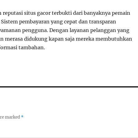
 reputasi situs gacor terbukti dari banyaknya pemain
a. Sistem pembayaran yang cepat dan transparan
manan pengguna. Dengan layanan pelanggan yang
ain merasa didukung kapan saja mereka membutuhkan
formasi tambahan.
 are marked
*