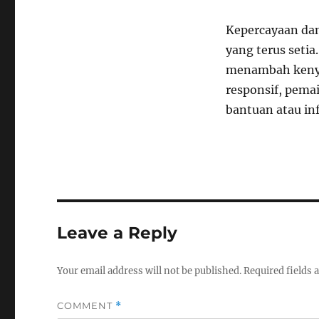
Kepercayaan dan
yang terus seti
menambah kenya
responsif, pem
bantuan atau in
Leave a Reply
Your email address will not be published.
Required fields
COMMENT
*