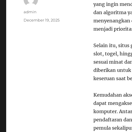
yang ingin mend
Author
admin
dan algoritma y
Posted
December 19, 2025
menyenangkan d
on
menjadi priorit
Selain itu, situ
slot, togel, hin
sesuai minat d
diberikan untu
keseruan saat b
Kemudahan akses
dapat mengakses
komputer. Anta
pendaftaran dan
pemula sekalipu