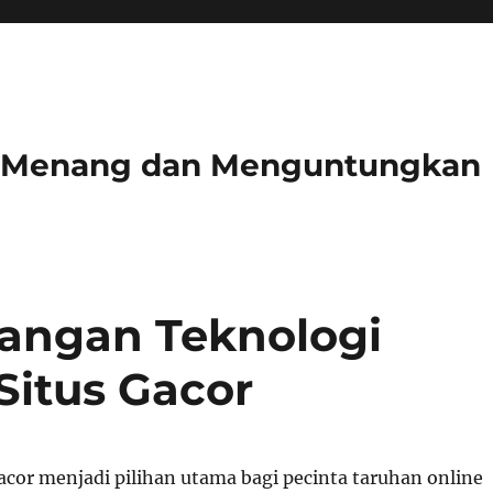
ah Menang dan Menguntungkan
bangan Teknologi
Situs Gacor
acor menjadi pilihan utama bagi pecinta taruhan online