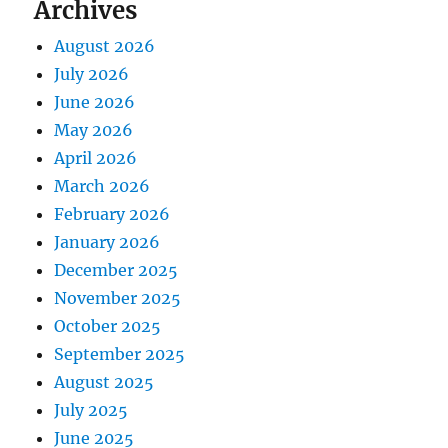
Archives
August 2026
July 2026
June 2026
May 2026
April 2026
March 2026
February 2026
January 2026
December 2025
November 2025
October 2025
September 2025
August 2025
July 2025
June 2025