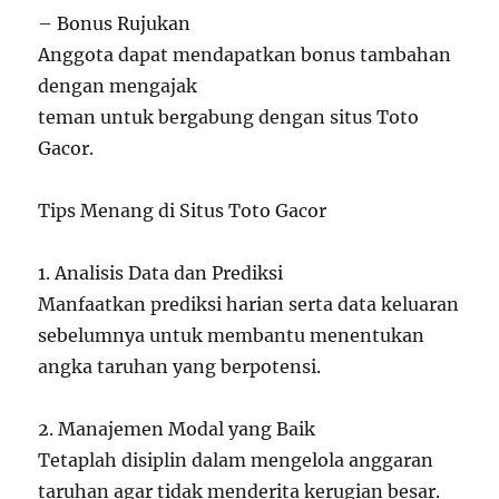
– Bonus Rujukan
Anggota dapat mendapatkan bonus tambahan
dengan mengajak
teman untuk bergabung dengan situs Toto
Gacor.
Tips Menang di Situs Toto Gacor
1. Analisis Data dan Prediksi
Manfaatkan prediksi harian serta data keluaran
sebelumnya untuk membantu menentukan
angka taruhan yang berpotensi.
2. Manajemen Modal yang Baik
Tetaplah disiplin dalam mengelola anggaran
taruhan agar tidak menderita kerugian besar.