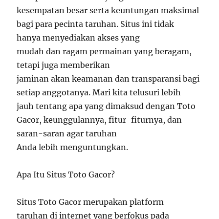
kesempatan besar serta keuntungan maksimal
bagi para pecinta taruhan. Situs ini tidak
hanya menyediakan akses yang
mudah dan ragam permainan yang beragam,
tetapi juga memberikan
jaminan akan keamanan dan transparansi bagi
setiap anggotanya. Mari kita telusuri lebih
jauh tentang apa yang dimaksud dengan Toto
Gacor, keunggulannya, fitur-fiturnya, dan
saran-saran agar taruhan
Anda lebih menguntungkan.
Apa Itu Situs Toto Gacor?
Situs Toto Gacor merupakan platform
taruhan di internet yang berfokus pada