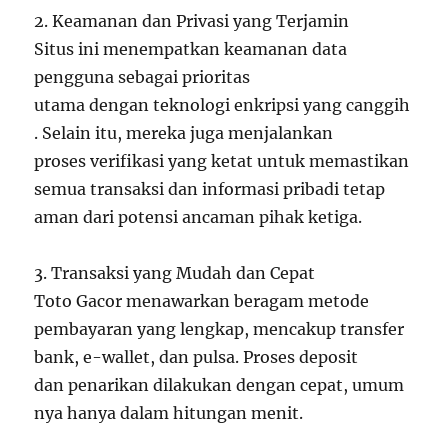
2. Keamanan dan Privasi yang Terjamin
Situs ini menempatkan keamanan data
pengguna sebagai prioritas
utama dengan teknologi enkripsi yang canggih
. Selain itu, mereka juga menjalankan
proses verifikasi yang ketat untuk memastikan
semua transaksi dan informasi pribadi tetap
aman dari potensi ancaman pihak ketiga.
3. Transaksi yang Mudah dan Cepat
Toto Gacor menawarkan beragam metode
pembayaran yang lengkap, mencakup transfer
bank, e-wallet, dan pulsa. Proses deposit
dan penarikan dilakukan dengan cepat, umum
nya hanya dalam hitungan menit.