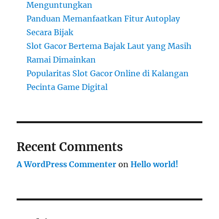
Menguntungkan
Panduan Memanfaatkan Fitur Autoplay
Secara Bijak
Slot Gacor Bertema Bajak Laut yang Masih
Ramai Dimainkan
Popularitas Slot Gacor Online di Kalangan
Pecinta Game Digital
Recent Comments
A WordPress Commenter
on
Hello world!