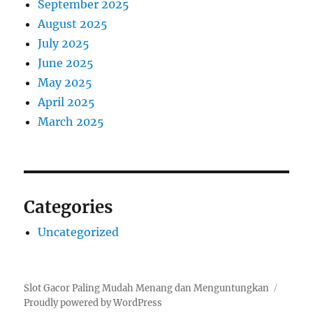
September 2025
August 2025
July 2025
June 2025
May 2025
April 2025
March 2025
Categories
Uncategorized
Slot Gacor Paling Mudah Menang dan Menguntungkan
Proudly powered by WordPress