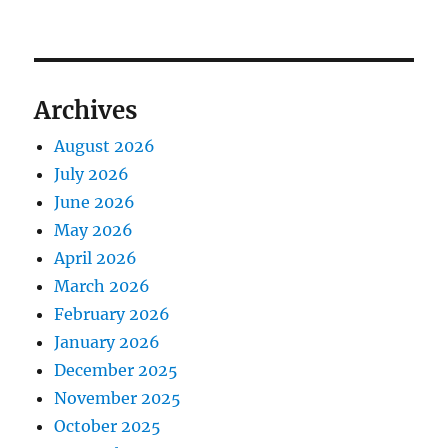
Archives
August 2026
July 2026
June 2026
May 2026
April 2026
March 2026
February 2026
January 2026
December 2025
November 2025
October 2025