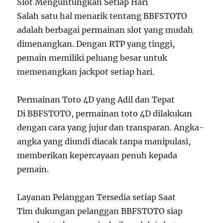
Slot Menguntungkan Setiap Hari
Salah satu hal menarik tentang BBFSTOTO
adalah berbagai permainan slot yang mudah
dimenangkan. Dengan RTP yang tinggi,
pemain memiliki peluang besar untuk
memenangkan jackpot setiap hari.
Permainan Toto 4D yang Adil dan Tepat
Di BBFSTOTO, permainan toto 4D dilakukan
dengan cara yang jujur dan transparan. Angka-
angka yang diundi diacak tanpa manipulasi,
memberikan kepercayaan penuh kepada
pemain.
Layanan Pelanggan Tersedia setiap Saat
Tim dukungan pelanggan BBFSTOTO siap