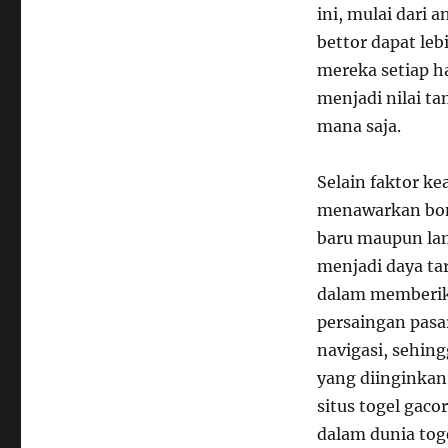
ini, mulai dari 
bettor dapat le
mereka setiap h
menjadi nilai t
mana saja.
Selain faktor ke
menawarkan bon
baru maupun lam
menjadi daya tar
dalam memberika
persaingan pas
navigasi, sehi
yang diinginkan
situs togel gac
dalam dunia toge