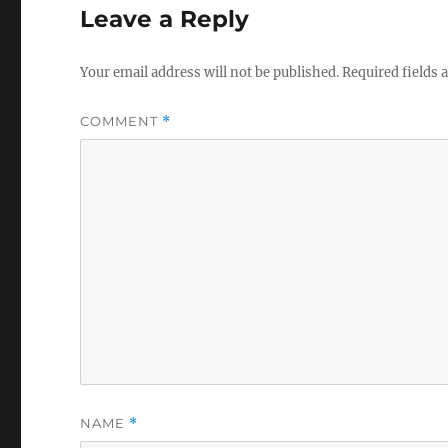
Leave a Reply
Your email address will not be published.
Required fields
COMMENT
*
NAME
*