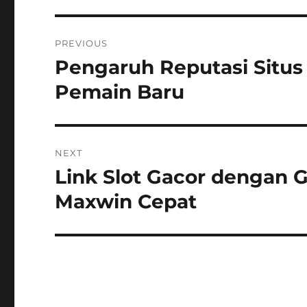
Post
PREVIOUS
navigation
Pengaruh Reputasi Situs
Previous
post:
Pemain Baru
NEXT
Link Slot Gacor dengan
Next
post:
Maxwin Cepat