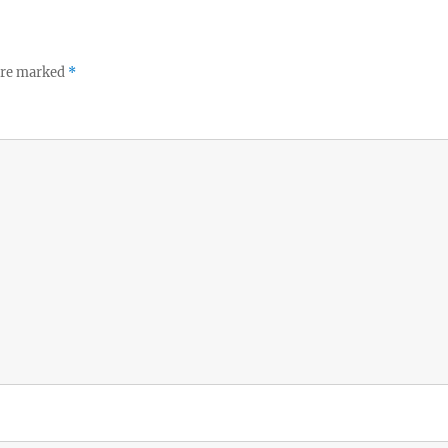
 are marked
*