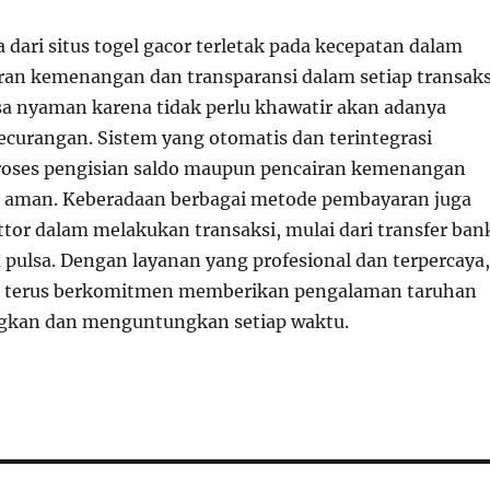
 dari situs togel gacor terletak pada kecepatan dalam
an kemenangan dan transparansi dalam setiap transaks
 nyaman karena tidak perlu khawatir akan adanya
ecurangan. Sistem yang otomatis dan terintegrasi
ses pengisian saldo maupun pencairan kemenangan
n aman. Keberadaan berbagai metode pembayaran juga
or dalam melakukan transaksi, mulai dari transfer ban
 pulsa. Dengan layanan yang profesional dan terpercaya,
or terus berkomitmen memberikan pengalaman taruhan
kan dan menguntungkan setiap waktu.