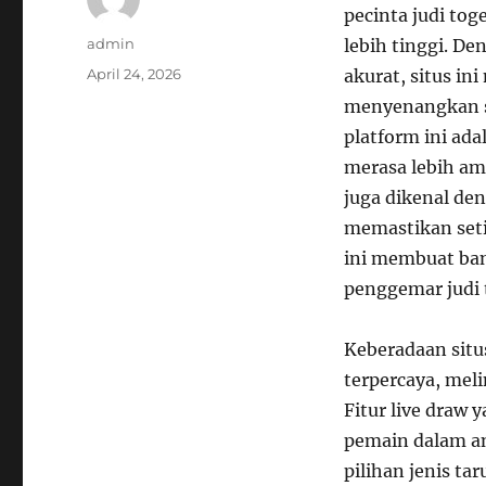
pecinta judi to
Author
admin
lebih tinggi. De
Posted
April 24, 2026
akurat, situs 
on
menyenangkan s
platform ini ad
merasa lebih ama
juga dikenal de
memastikan set
ini membuat ban
penggemar judi 
Keberadaan situ
terpercaya, mel
Fitur live draw 
pemain dalam an
pilihan jenis t