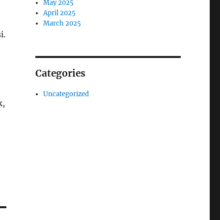
May 2025
April 2025
March 2025
i.
Categories
Uncategorized
k,