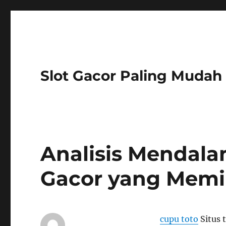
Slot Gacor Paling Mud
Analisis Mendala
Gacor yang Memil
cupu toto
Situs 