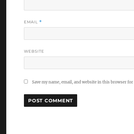
EMAIL
*
WEBSITE
Save my name, email, and website in this browser for