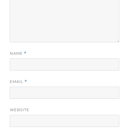
NAME
*
EMAIL
*
WEBSITE