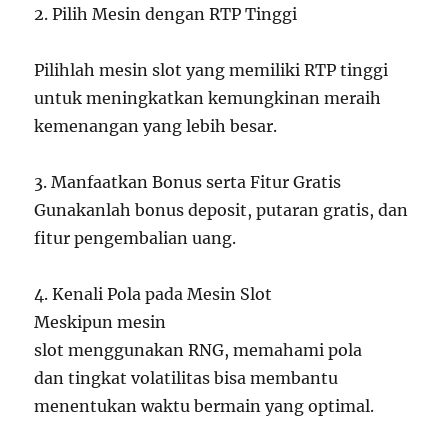
2. Pilih Mesin dengan RTP Tinggi
Pilihlah mesin slot yang memiliki RTP tinggi
untuk meningkatkan kemungkinan meraih
kemenangan yang lebih besar.
3. Manfaatkan Bonus serta Fitur Gratis
Gunakanlah bonus deposit, putaran gratis, dan
fitur pengembalian uang.
4. Kenali Pola pada Mesin Slot
Meskipun mesin
slot menggunakan RNG, memahami pola
dan tingkat volatilitas bisa membantu
menentukan waktu bermain yang optimal.