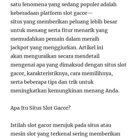
satu fenomena yang sedang populer adalah
keberadaan platform slot gacor—
situs yang memberikan peluang lebih besar
untuk menang serta fitur menarik yang
memudahkan pemain dalam meraih
jackpot yang menggiurkan. Artikel ini
akan menguraikan secara mendetail
mengenai apa yang dimaksud dengan situs slot
gacor, karakteristiknya, cara memilihnya,
serta beberapa tips dan trik untuk
meningkatkan kemungkinan menang Anda.
Apa Itu Situs Slot Gacor?
Istilah slot gacor merujuk pada situs atau
mesin slot yang terkenal sering memberikan