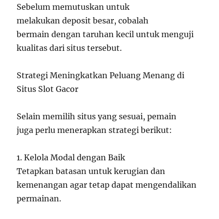
Sebelum memutuskan untuk
melakukan deposit besar, cobalah
bermain dengan taruhan kecil untuk menguji
kualitas dari situs tersebut.
Strategi Meningkatkan Peluang Menang di
Situs Slot Gacor
Selain memilih situs yang sesuai, pemain
juga perlu menerapkan strategi berikut:
1. Kelola Modal dengan Baik
Tetapkan batasan untuk kerugian dan
kemenangan agar tetap dapat mengendalikan
permainan.