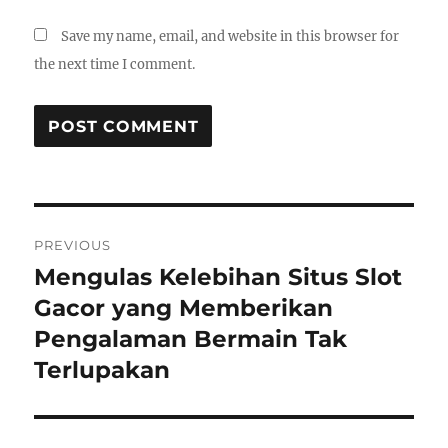
Save my name, email, and website in this browser for
the next time I comment.
Post
PREVIOUS
navigation
Mengulas Kelebihan Situs Slot
Previous
post:
Gacor yang Memberikan
Pengalaman Bermain Tak
Terlupakan