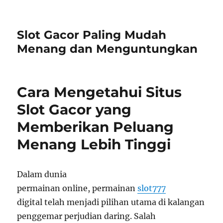
Slot Gacor Paling Mudah
Menang dan Menguntungkan
Cara Mengetahui Situs
Slot Gacor yang
Memberikan Peluang
Menang Lebih Tinggi
Dalam dunia
permainan online, permainan
slot777
digital telah menjadi pilihan utama di kalangan
penggemar perjudian daring. Salah