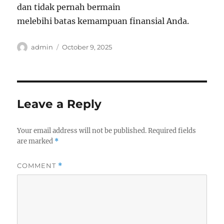
dan tidak pernah bermain
melebihi batas kemampuan finansial Anda.
Author
Posted
admin
October 9, 2025
on
Leave a Reply
Your email address will not be published.
Required fields
are marked
*
COMMENT
*