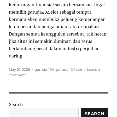
keuntungan finansial secara bersamaan. Ingat,
memilih garuda404 slot sebagai tempat
bermain akan membuka peluang kemenangan
lebih besar dan pengalaman tak terlupakan.
Dengan semua keunggulan tersebut, tak heran
jika situs ini semakin diminati dan terus
berkembang pesat dalam industri perjudian
daring.
Posted
Tags
May 10, 2026
garuda404
,
garuda404 slot
Leave a
on
on
comment
Platform
Game
Online
Modern
dengan
Search
Fitur
Bonus
SEARCH