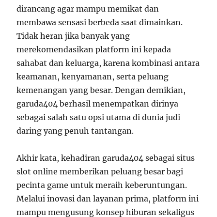
dirancang agar mampu memikat dan
membawa sensasi berbeda saat dimainkan.
Tidak heran jika banyak yang
merekomendasikan platform ini kepada
sahabat dan keluarga, karena kombinasi antara
keamanan, kenyamanan, serta peluang
kemenangan yang besar. Dengan demikian,
garuda404 berhasil menempatkan dirinya
sebagai salah satu opsi utama di dunia judi
daring yang penuh tantangan.
Akhir kata, kehadiran garuda404 sebagai situs
slot online memberikan peluang besar bagi
pecinta game untuk meraih keberuntungan.
Melalui inovasi dan layanan prima, platform ini
mampu mengusung konsep hiburan sekaligus