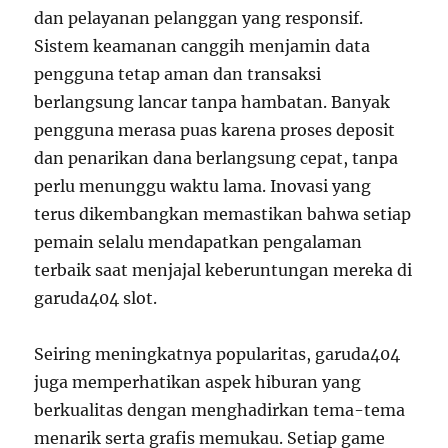
dan pelayanan pelanggan yang responsif.
Sistem keamanan canggih menjamin data
pengguna tetap aman dan transaksi
berlangsung lancar tanpa hambatan. Banyak
pengguna merasa puas karena proses deposit
dan penarikan dana berlangsung cepat, tanpa
perlu menunggu waktu lama. Inovasi yang
terus dikembangkan memastikan bahwa setiap
pemain selalu mendapatkan pengalaman
terbaik saat menjajal keberuntungan mereka di
garuda404 slot.
Seiring meningkatnya popularitas, garuda404
juga memperhatikan aspek hiburan yang
berkualitas dengan menghadirkan tema-tema
menarik serta grafis memukau. Setiap game