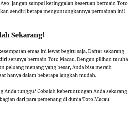
Ayo, jangan sampai ketinggalan keseruan bermain Toto
ikan sendiri betapa menguntungkannya permainan ini!
ah Sekarang!
kesempatan emas ini lewat begitu saja. Daftar sekarang
diri serunya bermain Toto Macau. Dengan pilihan taruh
n peluang menang yang besar, Anda bisa meraih
ar hanya dalam beberapa langkah mudah.
yang Anda tunggu? Cobalah keberuntungan Anda sekarang
h bagian dari para pemenang di dunia Toto Macau!