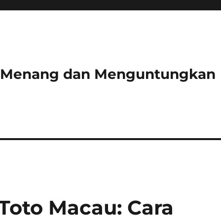
ah Menang dan Menguntungkan
Toto Macau: Cara