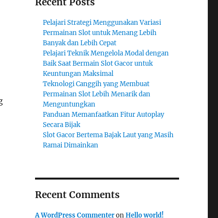
Recent Posts
Pelajari Strategi Menggunakan Variasi
Permainan Slot untuk Menang Lebih
Banyak dan Lebih Cepat
Pelajari Teknik Mengelola Modal dengan
Baik Saat Bermain Slot Gacor untuk
Keuntungan Maksimal
Teknologi Canggih yang Membuat
Permainan Slot Lebih Menarik dan
g
Menguntungkan
Panduan Memanfaatkan Fitur Autoplay
Secara Bijak
Slot Gacor Bertema Bajak Laut yang Masih
Ramai Dimainkan
Recent Comments
A WordPress Commenter
on
Hello world!