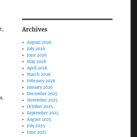
Archives
t,
August 2026
July 2026
June 2026
May 2026
April 2026
March 2026
February 2026
January 2026
December 2025
s.
November 2025
October 2025
September 2025
August 2025
July 2025
June 2025