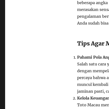
beberapa angka 
merasakan sensa
pengalaman ber
Anda sudah bis
Tips Agar 
Pahami Pola An
Salah satu cara
dengan mempelaj
percaya bahwa 
muncul kembali 
jaminan pasti, 
Kelola Keuangan
Toto Macau mema