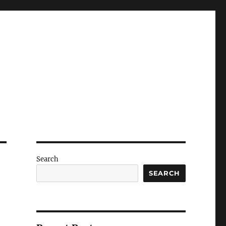
Search
SEARCH