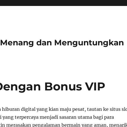
ah Menang dan Menguntungkan
 Dengan Bonus VIP
hiburan digital yang kian maju pesat, tautan ke situs sl
i yang terpercaya menjadi sasaran utama bagi para
gin merasakan pengalaman bermain yang aman, menarik