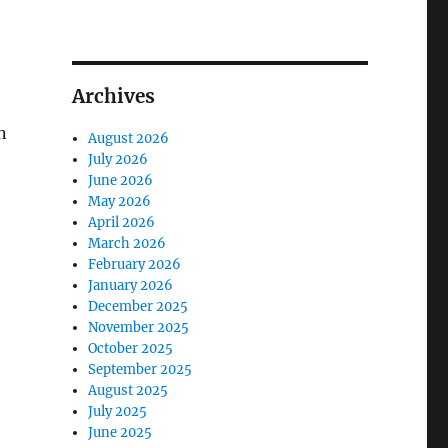
Archives
n
August 2026
July 2026
June 2026
May 2026
April 2026
March 2026
February 2026
January 2026
December 2025
November 2025
October 2025
September 2025
August 2025
July 2025
June 2025