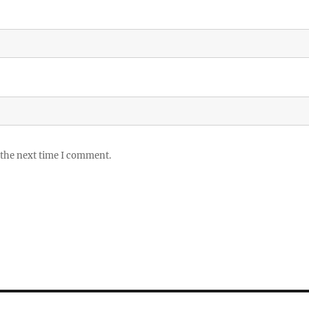
 the next time I comment.