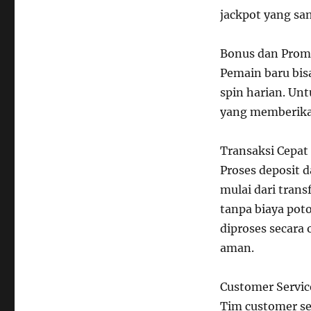
jackpot yang sa
Bonus dan Prom
Pemain baru bis
spin harian. Unt
yang memberikan
Transaksi Cepa
Proses deposit 
mulai dari trans
tanpa biaya pot
diproses secara
aman.
Customer Servic
Tim customer se