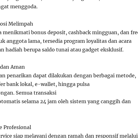
ngat menggoda.
osi Melimpah
a menikmati bonus deposit, cashback mingguan, dan fre
uk anggota lama, tersedia program loyalitas dan acara
 hadiah berupa saldo tunai atau gadget eksklusif.
t dan Aman
dan penarikan dapat dilakukan dengan berbagai metode,
fer bank lokal, e-wallet, hingga pulsa
ongan. Semua transaksi
 otomatis selama 24 jam oleh sistem yang canggih dan
e Profesional
rvice siap melayani dengan ramah dan responsif melalui