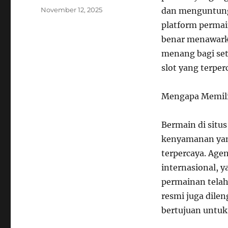
Posted
November 12, 2025
dan menguntung
on
platform permai
benar menawarka
menang bagi seti
slot yang terpe
Mengapa Memilih
Bermain di situ
kenyamanan yang
terpercaya. Age
internasional, 
permainan telah 
resmi juga dile
bertujuan untuk