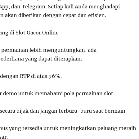
sApp, dan Telegram. Setiap kali Anda menghadapi
n akan diberikan dengan cepat dan efisien.
ng di Slot Gacor Online
permainan lebih menguntungkan, ada
sederhana yang dapat diterapkan:
 dengan RTP di atas 96%.
ur demo untuk memahami pola permainan slot.
ecara bijak dan jangan terburu-buru saat bermain.
nus yang tersedia untuk meningkatkan peluang meraih
ar.