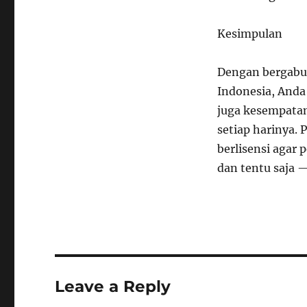
Kesimpulan
Dengan bergabung
Indonesia, Anda
juga kesempatan
setiap harinya. 
berlisensi agar
dan tentu saja
Leave a Reply