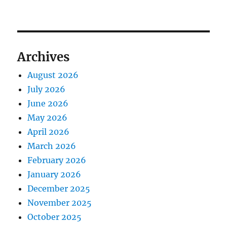
Archives
August 2026
July 2026
June 2026
May 2026
April 2026
March 2026
February 2026
January 2026
December 2025
November 2025
October 2025