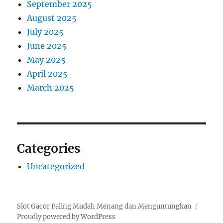
September 2025
August 2025
July 2025
June 2025
May 2025
April 2025
March 2025
Categories
Uncategorized
Slot Gacor Paling Mudah Menang dan Menguntungkan
Proudly powered by WordPress