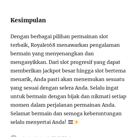
Kesimpulan
Dengan berbagai pilihan permainan slot
terbaik, Royale168 menawarkan pengalaman
bermain yang menyenangkan dan
mengasyikkan. Dari slot progresif yang dapat
memberikan jackpot besar hingga slot bertema
menarik, Anda pasti akan menemukan sesuatu
yang sesuai dengan selera Anda. Selalu ingat
untuk bermain dengan bijak dan nikmati setiap
momen dalam perjalanan permainan Anda.
Selamat bermain dan semoga keberuntungan
selalu menyertai Anda!