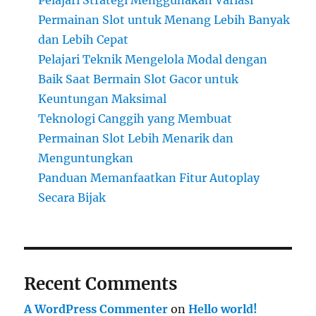
Pelajari Strategi Menggunakan Variasi
Permainan Slot untuk Menang Lebih Banyak
dan Lebih Cepat
Pelajari Teknik Mengelola Modal dengan
Baik Saat Bermain Slot Gacor untuk
Keuntungan Maksimal
Teknologi Canggih yang Membuat
Permainan Slot Lebih Menarik dan
Menguntungkan
Panduan Memanfaatkan Fitur Autoplay
Secara Bijak
Recent Comments
A WordPress Commenter
on
Hello world!