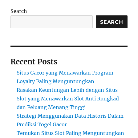
Sensasi,
Peluang
Search
Menang
Besar
SEARCH
Tanpa
Banyak
Drama
Recent Posts
Situs Gacor yang Menawarkan Program
Loyalty Paling Menguntungkan
Rasakan Keuntungan Lebih dengan Situs
Slot yang Menawarkan Slot Anti Rungkad
dan Peluang Menang Tinggi
Strategi Menggunakan Data Historis Dalam
Prediksi Togel Gacor
Temukan Situs Slot Paling Menguntungkan