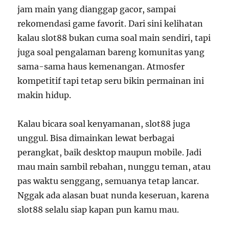
jam main yang dianggap gacor, sampai
rekomendasi game favorit. Dari sini kelihatan
kalau slot88 bukan cuma soal main sendiri, tapi
juga soal pengalaman bareng komunitas yang
sama-sama haus kemenangan. Atmosfer
kompetitif tapi tetap seru bikin permainan ini
makin hidup.
Kalau bicara soal kenyamanan, slot88 juga
unggul. Bisa dimainkan lewat berbagai
perangkat, baik desktop maupun mobile. Jadi
mau main sambil rebahan, nunggu teman, atau
pas waktu senggang, semuanya tetap lancar.
Nggak ada alasan buat nunda keseruan, karena
slot88 selalu siap kapan pun kamu mau.