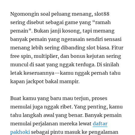
Ngomongin soal peluang menang, slot88
sering disebut sebagai game yang “ramah
pemain”. Bukan janji kosong, tapi memang
banyak pemain yang ngerasain sendiri sensasi
menang lebih sering dibanding slot biasa. Fitur
free spin, multiplier, dan bonus kejutan sering
muncul di saat yang nggak terduga. Di sinilah
letak keseruannya—kamu nggak pernah tahu
kapan jackpot bakal mampir.
Buat kamu yang baru mau terjun, proses
memulai juga nggak ribet. Yang penting, kamu
tahu langkah awal yang benar. Banyak pemain
memulai perjalanan mereka lewat
daftar
pakhoki
sebagai pintu masuk ke pengalaman