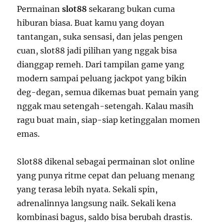
Permainan
slot88
sekarang bukan cuma
hiburan biasa. Buat kamu yang doyan
tantangan, suka sensasi, dan jelas pengen
cuan, slot88 jadi pilihan yang nggak bisa
dianggap remeh. Dari tampilan game yang
modern sampai peluang jackpot yang bikin
deg-degan, semua dikemas buat pemain yang
nggak mau setengah-setengah. Kalau masih
ragu buat main, siap-siap ketinggalan momen
emas.
Slot88 dikenal sebagai permainan slot online
yang punya ritme cepat dan peluang menang
yang terasa lebih nyata. Sekali spin,
adrenalinnya langsung naik. Sekali kena
kombinasi bagus, saldo bisa berubah drastis.