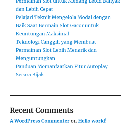
Permainan Slot untuk Menang Lebih Banyak
dan Lebih Cepat
Pelajari Teknik Mengelola Modal dengan
Baik Saat Bermain Slot Gacor untuk
Keuntungan Maksimal
Teknologi Canggih yang Membuat
Permainan Slot Lebih Menarik dan
Menguntungkan
Panduan Memanfaatkan Fitur Autoplay
Secara Bijak
Recent Comments
A WordPress Commenter
on
Hello world!