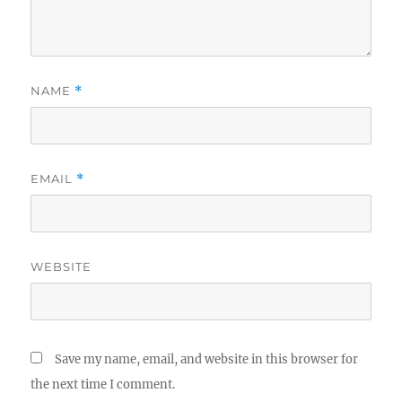
NAME
*
EMAIL
*
WEBSITE
Save my name, email, and website in this browser for
the next time I comment.