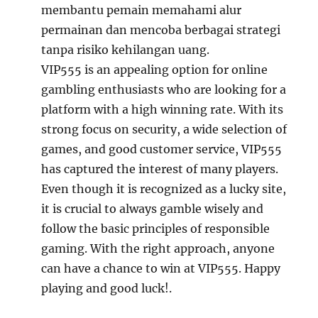
membantu pemain memahami alur
permainan dan mencoba berbagai strategi
tanpa risiko kehilangan uang.
VIP555 is an appealing option for online
gambling enthusiasts who are looking for a
platform with a high winning rate. With its
strong focus on security, a wide selection of
games, and good customer service, VIP555
has captured the interest of many players.
Even though it is recognized as a lucky site,
it is crucial to always gamble wisely and
follow the basic principles of responsible
gaming. With the right approach, anyone
can have a chance to win at VIP555. Happy
playing and good luck!.