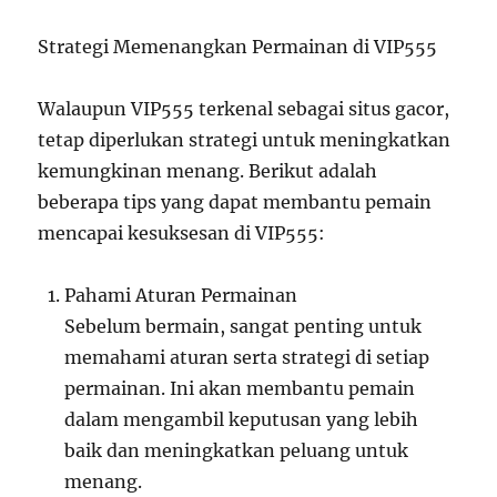
Strategi Memenangkan Permainan di VIP555
Walaupun VIP555 terkenal sebagai situs gacor,
tetap diperlukan strategi untuk meningkatkan
kemungkinan menang. Berikut adalah
beberapa tips yang dapat membantu pemain
mencapai kesuksesan di VIP555:
Pahami Aturan Permainan
Sebelum bermain, sangat penting untuk
memahami aturan serta strategi di setiap
permainan. Ini akan membantu pemain
dalam mengambil keputusan yang lebih
baik dan meningkatkan peluang untuk
menang.