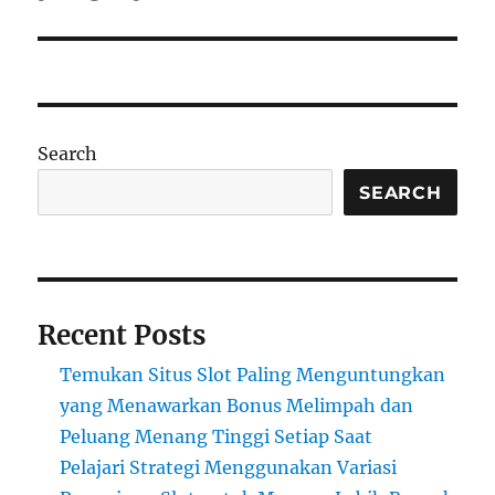
Search
SEARCH
Recent Posts
Temukan Situs Slot Paling Menguntungkan
yang Menawarkan Bonus Melimpah dan
Peluang Menang Tinggi Setiap Saat
Pelajari Strategi Menggunakan Variasi