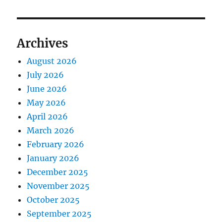
Archives
August 2026
July 2026
June 2026
May 2026
April 2026
March 2026
February 2026
January 2026
December 2025
November 2025
October 2025
September 2025