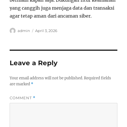
bermain kapan saja. Dukungan fitur keamanan
yang canggih juga menjaga data dan transaksi
agar tetap aman dari ancaman siber.
Author
Posted
admin
April 3, 2026
on
Leave a Reply
Your email address will not be published.
Required fields
are marked
*
COMMENT
*