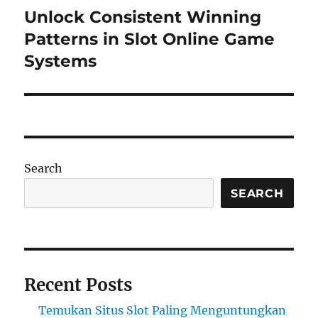
Unlock Consistent Winning
Next
post:
Patterns in Slot Online Game
Systems
Search
SEARCH
Recent Posts
Temukan Situs Slot Paling Menguntungkan