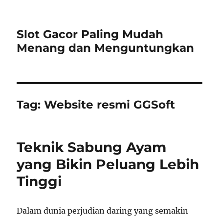
Slot Gacor Paling Mudah
Menang dan Menguntungkan
Tag:
Website resmi GGSoft
Teknik Sabung Ayam
yang Bikin Peluang Lebih
Tinggi
Dalam dunia perjudian daring yang semakin