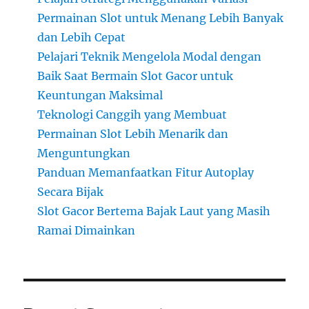
Permainan Slot untuk Menang Lebih Banyak
dan Lebih Cepat
Pelajari Teknik Mengelola Modal dengan
Baik Saat Bermain Slot Gacor untuk
Keuntungan Maksimal
Teknologi Canggih yang Membuat
Permainan Slot Lebih Menarik dan
Menguntungkan
Panduan Memanfaatkan Fitur Autoplay
Secara Bijak
Slot Gacor Bertema Bajak Laut yang Masih
Ramai Dimainkan