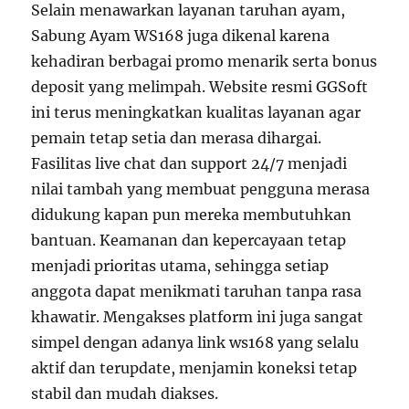
Selain menawarkan layanan taruhan ayam,
Sabung Ayam WS168 juga dikenal karena
kehadiran berbagai promo menarik serta bonus
deposit yang melimpah. Website resmi GGSoft
ini terus meningkatkan kualitas layanan agar
pemain tetap setia dan merasa dihargai.
Fasilitas live chat dan support 24/7 menjadi
nilai tambah yang membuat pengguna merasa
didukung kapan pun mereka membutuhkan
bantuan. Keamanan dan kepercayaan tetap
menjadi prioritas utama, sehingga setiap
anggota dapat menikmati taruhan tanpa rasa
khawatir. Mengakses platform ini juga sangat
simpel dengan adanya link ws168 yang selalu
aktif dan terupdate, menjamin koneksi tetap
stabil dan mudah diakses.