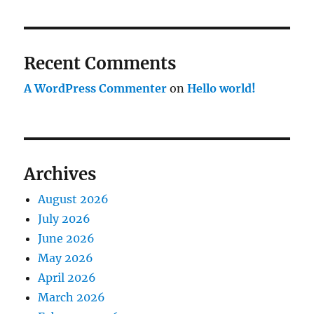
Recent Comments
A WordPress Commenter
on
Hello world!
Archives
August 2026
July 2026
June 2026
May 2026
April 2026
March 2026