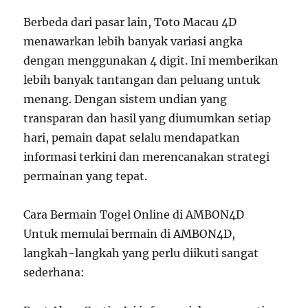
Berbeda dari pasar lain, Toto Macau 4D
menawarkan lebih banyak variasi angka
dengan menggunakan 4 digit. Ini memberikan
lebih banyak tantangan dan peluang untuk
menang. Dengan sistem undian yang
transparan dan hasil yang diumumkan setiap
hari, pemain dapat selalu mendapatkan
informasi terkini dan merencanakan strategi
permainan yang tepat.
Cara Bermain Togel Online di AMBON4D
Untuk memulai bermain di AMBON4D,
langkah-langkah yang perlu diikuti sangat
sederhana: