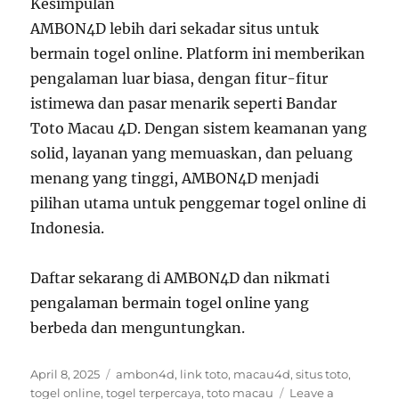
Kesimpulan
AMBON4D lebih dari sekadar situs untuk
bermain togel online. Platform ini memberikan
pengalaman luar biasa, dengan fitur-fitur
istimewa dan pasar menarik seperti Bandar
Toto Macau 4D. Dengan sistem keamanan yang
solid, layanan yang memuaskan, dan peluang
menang yang tinggi, AMBON4D menjadi
pilihan utama untuk penggemar togel online di
Indonesia.
Daftar sekarang di AMBON4D dan nikmati
pengalaman bermain togel online yang
berbeda dan menguntungkan.
Posted
Tags
April 8, 2025
ambon4d
,
link toto
,
macau4d
,
situs toto
,
on
togel online
,
togel terpercaya
,
toto macau
Leave a