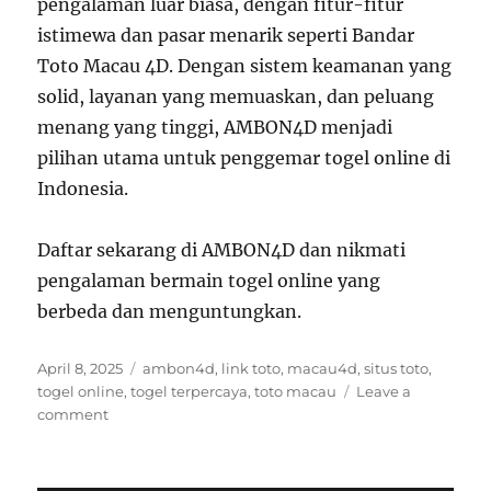
pengalaman luar biasa, dengan fitur-fitur
istimewa dan pasar menarik seperti Bandar
Toto Macau 4D. Dengan sistem keamanan yang
solid, layanan yang memuaskan, dan peluang
menang yang tinggi, AMBON4D menjadi
pilihan utama untuk penggemar togel online di
Indonesia.
Daftar sekarang di AMBON4D dan nikmati
pengalaman bermain togel online yang
berbeda dan menguntungkan.
Posted
Tags
April 8, 2025
ambon4d
,
link toto
,
macau4d
,
situs toto
,
on
togel online
,
togel terpercaya
,
toto macau
Leave a
on
comment
AMBON4D:
Situs
Resmi