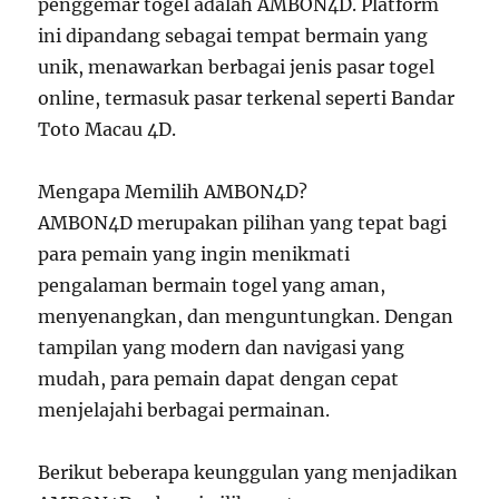
penggemar togel adalah AMBON4D. Platform
ini dipandang sebagai tempat bermain yang
unik, menawarkan berbagai jenis pasar togel
online, termasuk pasar terkenal seperti Bandar
Toto Macau 4D.
Mengapa Memilih AMBON4D?
AMBON4D merupakan pilihan yang tepat bagi
para pemain yang ingin menikmati
pengalaman bermain togel yang aman,
menyenangkan, dan menguntungkan. Dengan
tampilan yang modern dan navigasi yang
mudah, para pemain dapat dengan cepat
menjelajahi berbagai permainan.
Berikut beberapa keunggulan yang menjadikan