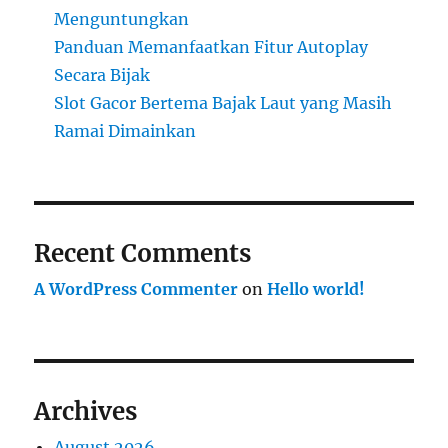
Menguntungkan
Panduan Memanfaatkan Fitur Autoplay
Secara Bijak
Slot Gacor Bertema Bajak Laut yang Masih
Ramai Dimainkan
Recent Comments
A WordPress Commenter
on
Hello world!
Archives
August 2026