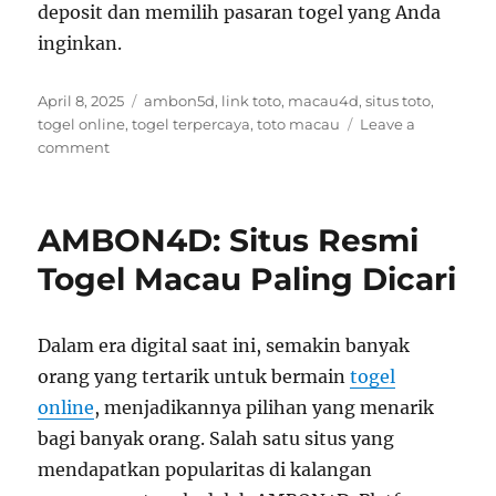
deposit dan memilih pasaran togel yang Anda
inginkan.
Posted
Tags
April 8, 2025
ambon5d
,
link toto
,
macau4d
,
situs toto
,
on
togel online
,
togel terpercaya
,
toto macau
Leave a
on
comment
Togel
Online
Gak
AMBON4D: Situs Resmi
Pernah
Semudah
Togel Macau Paling Dicari
Ini
–
Coba
Dalam era digital saat ini, semakin banyak
AMBON4D
orang yang tertarik untuk bermain
togel
online
, menjadikannya pilihan yang menarik
bagi banyak orang. Salah satu situs yang
mendapatkan popularitas di kalangan