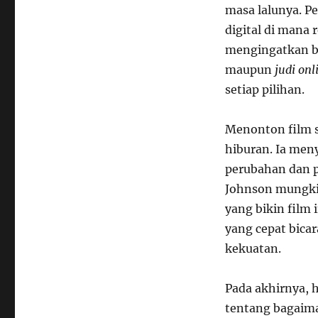
masa lalunya. Pe
digital di mana 
mengingatkan b
maupun
judi onl
setiap pilihan.
Menonton film 
hiburan. Ia men
perubahan dan p
Johnson mungkin
yang bikin film
yang cepat bica
kekuatan.
Pada akhirnya, 
tentang bagaima