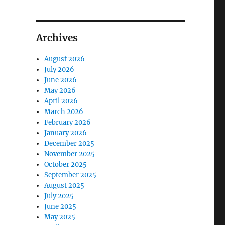
Archives
August 2026
July 2026
June 2026
May 2026
April 2026
March 2026
February 2026
January 2026
December 2025
November 2025
October 2025
September 2025
August 2025
July 2025
June 2025
May 2025