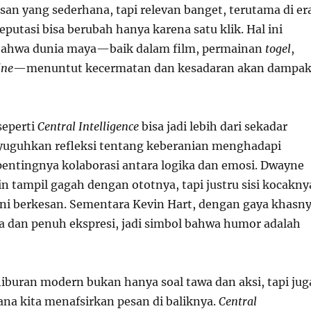
san yang sederhana, tapi relevan banget, terutama di er
reputasi bisa berubah hanya karena satu klik. Hal ini
ahwa dunia maya—baik dalam film, permainan
togel
,
ine
—menuntut kecermatan dan kesadaran akan dampa
seperti
Central Intelligence
bisa jadi lebih dari sekadar
yuguhkan refleksi tentang keberanian menghadapi
entingnya kolaborasi antara logika dan emosi. Dwayne
 tampil gagah dengan ototnya, tapi justru sisi kocakny
 ini berkesan. Sementara Kevin Hart, dengan gaya khasn
ra dan penuh ekspresi, jadi simbol bahwa humor adalah
hiburan modern bukan hanya soal tawa dan aksi, tapi jug
na kita menafsirkan pesan di baliknya.
Central