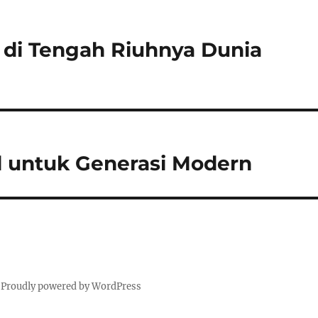
 di Tengah Riuhnya Dunia
al untuk Generasi Modern
Proudly powered by WordPress