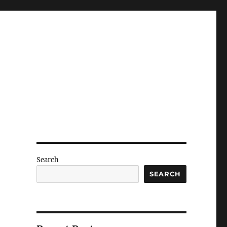
Search
SEARCH