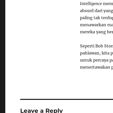
Intelligence
membe
absurd dari yang
paling tak terdu
menawarkan ruan
mereka yang be
Seperti Bob Sto
pahlawan, kita 
untuk percaya p
menertawakan pe
Leave a Reply