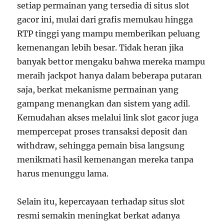
setiap permainan yang tersedia di situs slot
gacor ini, mulai dari grafis memukau hingga
RTP tinggi yang mampu memberikan peluang
kemenangan lebih besar. Tidak heran jika
banyak bettor mengaku bahwa mereka mampu
meraih jackpot hanya dalam beberapa putaran
saja, berkat mekanisme permainan yang
gampang menangkan dan sistem yang adil.
Kemudahan akses melalui link slot gacor juga
mempercepat proses transaksi deposit dan
withdraw, sehingga pemain bisa langsung
menikmati hasil kemenangan mereka tanpa
harus menunggu lama.
Selain itu, kepercayaan terhadap situs slot
resmi semakin meningkat berkat adanya