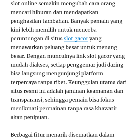
slot online semakin mengubah cara orang
mencari hiburan dan mendapatkan
penghasilan tambahan. Banyak pemain yang
kini lebih memilih untuk mencoba
peruntungan di situs
slot gacor
yang
menawarkan peluang besar untuk menang
besar. Dengan munculnya link slot gacor yang
mudah diakses, setiap penggemar judi daring
bisa langsung mengunjungi platform
terpercaya tanpa ribet. Keunggulan utama dari
situs resmi ini adalah jaminan keamanan dan
transparansi, sehingga pemain bisa fokus
menikmati permainan tanpa rasa khawatir
akan penipuan.
Berbagai fitur menarik disematkan dalam