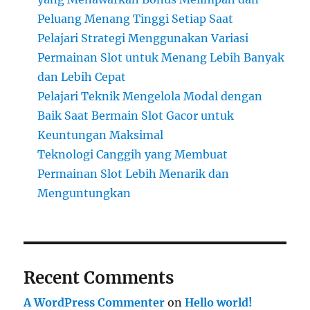
Peluang Menang Tinggi Setiap Saat
Pelajari Strategi Menggunakan Variasi
Permainan Slot untuk Menang Lebih Banyak
dan Lebih Cepat
Pelajari Teknik Mengelola Modal dengan
Baik Saat Bermain Slot Gacor untuk
Keuntungan Maksimal
Teknologi Canggih yang Membuat
Permainan Slot Lebih Menarik dan
Menguntungkan
Recent Comments
A WordPress Commenter
on
Hello world!