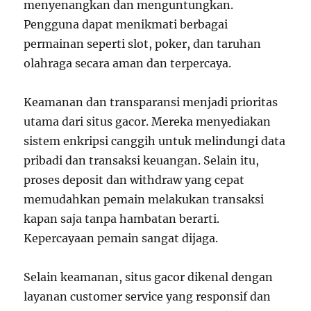
menyenangkan dan menguntungkan.
Pengguna dapat menikmati berbagai
permainan seperti slot, poker, dan taruhan
olahraga secara aman dan terpercaya.
Keamanan dan transparansi menjadi prioritas
utama dari situs gacor. Mereka menyediakan
sistem enkripsi canggih untuk melindungi data
pribadi dan transaksi keuangan. Selain itu,
proses deposit dan withdraw yang cepat
memudahkan pemain melakukan transaksi
kapan saja tanpa hambatan berarti.
Kepercayaan pemain sangat dijaga.
Selain keamanan, situs gacor dikenal dengan
layanan customer service yang responsif dan