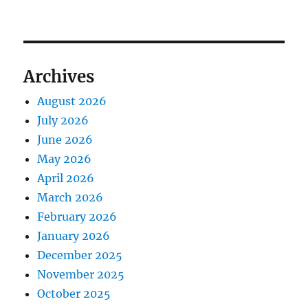
Archives
August 2026
July 2026
June 2026
May 2026
April 2026
March 2026
February 2026
January 2026
December 2025
November 2025
October 2025