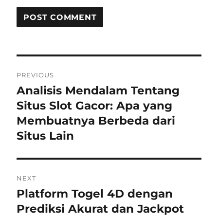
Post
PREVIOUS
navigation
Analisis Mendalam Tentang
Previous
post:
Situs Slot Gacor: Apa yang
Membuatnya Berbeda dari
Situs Lain
NEXT
Platform Togel 4D dengan
Next
post:
Prediksi Akurat dan Jackpot