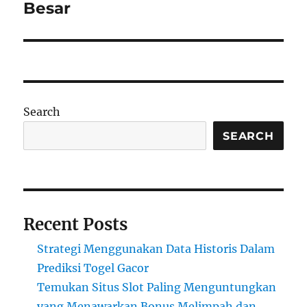
Besar
Search
SEARCH
Recent Posts
Strategi Menggunakan Data Historis Dalam
Prediksi Togel Gacor
Temukan Situs Slot Paling Menguntungkan
yang Menawarkan Bonus Melimpah dan