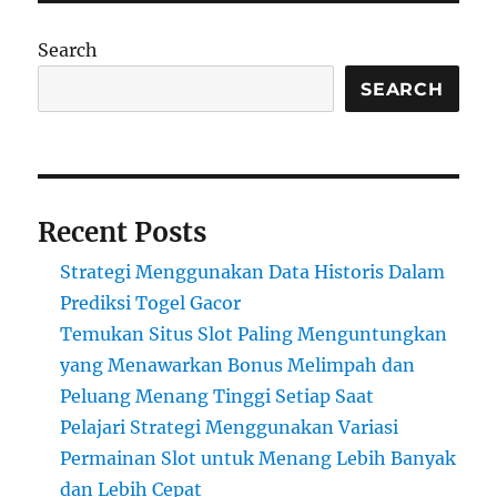
Search
SEARCH
Recent Posts
Strategi Menggunakan Data Historis Dalam
Prediksi Togel Gacor
Temukan Situs Slot Paling Menguntungkan
yang Menawarkan Bonus Melimpah dan
Peluang Menang Tinggi Setiap Saat
Pelajari Strategi Menggunakan Variasi
Permainan Slot untuk Menang Lebih Banyak
dan Lebih Cepat