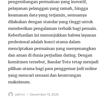
pengembangan permainan yang inovatif,
pelayanan pelanggan yang ramah, hingga
keamanan data yang terjamin, semuanya
dilakukan dengan standar yang tinggi untuk
memberikan pengalaman terbaik bagi pemain.
Keberhasilan ini menunjukkan bahwa layanan
profesional adalah kunci utama dalam
menciptakan permainan yang menyenangkan
dan aman di dunia perjudian daring. Dengan
komitmen tersebut, Bandar Toto tetap menjadi
pilihan utama bagi para penggemar judi online
yang mencari sensasi dan keuntungan
maksimum.
Author
Posted
admin
December 13, 2025
on