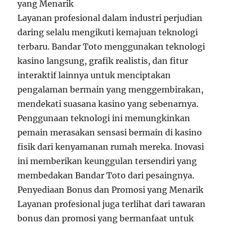
yang Menarik
Layanan profesional dalam industri perjudian
daring selalu mengikuti kemajuan teknologi
terbaru. Bandar Toto menggunakan teknologi
kasino langsung, grafik realistis, dan fitur
interaktif lainnya untuk menciptakan
pengalaman bermain yang menggembirakan,
mendekati suasana kasino yang sebenarnya.
Penggunaan teknologi ini memungkinkan
pemain merasakan sensasi bermain di kasino
fisik dari kenyamanan rumah mereka. Inovasi
ini memberikan keunggulan tersendiri yang
membedakan Bandar Toto dari pesaingnya.
Penyediaan Bonus dan Promosi yang Menarik
Layanan profesional juga terlihat dari tawaran
bonus dan promosi yang bermanfaat untuk