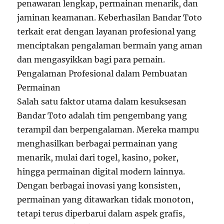
penawaran lengkap, permainan menarik, dan
jaminan keamanan. Keberhasilan Bandar Toto
terkait erat dengan layanan profesional yang
menciptakan pengalaman bermain yang aman
dan mengasyikkan bagi para pemain.
Pengalaman Profesional dalam Pembuatan
Permainan
Salah satu faktor utama dalam kesuksesan
Bandar Toto adalah tim pengembang yang
terampil dan berpengalaman. Mereka mampu
menghasilkan berbagai permainan yang
menarik, mulai dari togel, kasino, poker,
hingga permainan digital modern lainnya.
Dengan berbagai inovasi yang konsisten,
permainan yang ditawarkan tidak monoton,
tetapi terus diperbarui dalam aspek grafis,