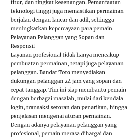
fitur, dan tingkat kesenangan. Pemanfaatan
teknologi tinggi juga memastikan permainan
berjalan dengan lancar dan adil, sehingga
meningkatkan kepercayaan para pemain.
Pelayanan Pelanggan yang Sopan dan
Responsif
Layanan profesional tidak hanya mencakup
pembuatan permainan, tetapi juga pelayanan
pelanggan. Bandar Toto menyediakan
dukungan pelanggan 24 jam yang sopan dan
cepat tanggap. Tim ini siap membantu pemain
dengan berbagai masalah, mulai dari kendala
login, transaksi setoran dan penarikan, hingga
penjelasan mengenai aturan permainan.
Dengan adanya pelayanan pelanggan yang
profesional, pemain merasa dihargai dan