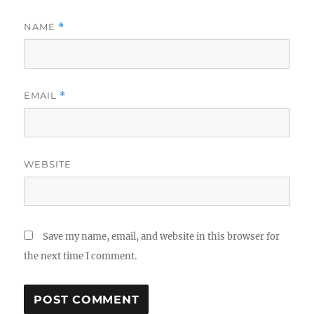
NAME
*
EMAIL
*
WEBSITE
Save my name, email, and website in this browser for
the next time I comment.