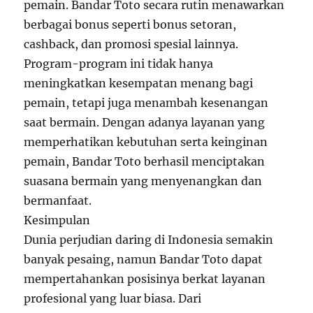
pemain. Bandar Toto secara rutin menawarkan
berbagai bonus seperti bonus setoran,
cashback, dan promosi spesial lainnya.
Program-program ini tidak hanya
meningkatkan kesempatan menang bagi
pemain, tetapi juga menambah kesenangan
saat bermain. Dengan adanya layanan yang
memperhatikan kebutuhan serta keinginan
pemain, Bandar Toto berhasil menciptakan
suasana bermain yang menyenangkan dan
bermanfaat.
Kesimpulan
Dunia perjudian daring di Indonesia semakin
banyak pesaing, namun Bandar Toto dapat
mempertahankan posisinya berkat layanan
profesional yang luar biasa. Dari