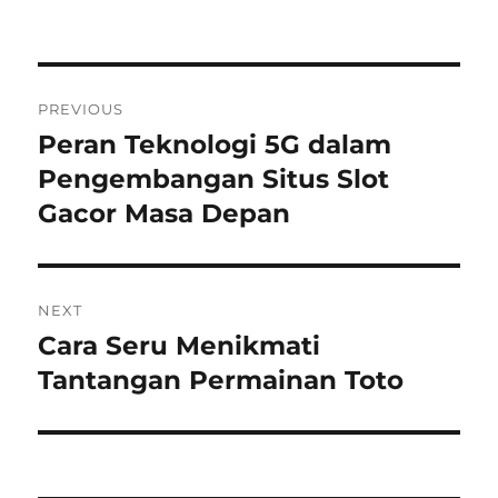
Post
PREVIOUS
navigation
Peran Teknologi 5G dalam
Previous
post:
Pengembangan Situs Slot
Gacor Masa Depan
NEXT
Cara Seru Menikmati
Next
post:
Tantangan Permainan Toto