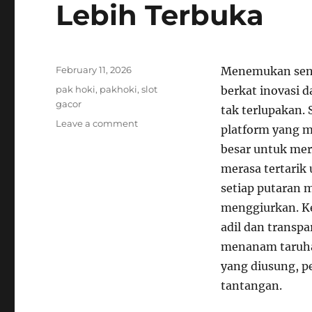
Lebih Terbuka
Posted
February 11, 2026
Menemukan sensa
on
Tags
pak hoki
,
pakhoki
,
slot
berkat inovasi 
gacor
tak terlupakan.
on
Leave a comment
platform yang 
Slot
besar untuk mer
Gacor
dengan
merasa tertarik
Peluang
setiap putaran 
Jackpot
menggiurkan. Ke
Lebih
Terbuka
adil dan transp
menanam taruha
yang diusung, p
tantangan.