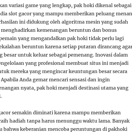
an variasi game yang lengkap, pak hoki dikenal sebagai
yedia slot gacor yang mampu memberikan peluang mena
rhasilan ini didukung oleh algoritma mesin yang sudah
 menghadirkan kemenangan beruntun dan bonus
pemain yang mengandalkan pak hoki tidak perlu lagi
ekalahan beruntun karena setiap putaran dirancang aga
 besar untuk keluar sebagai pemenang. Inovasi dalam
engelolaan yang profesional membuat situs ini menjadi
ntuk mereka yang mengincar keuntungan besar secara
 Apabila Anda gemar mencari sensasi dan ingin
angan nyata, pak hoki menjadi destinasi utama yang
.
gacor semakin diminati karena mampu memberikan
aih hadiah tanpa harus menunggu waktu lama. Banyak
 bahwa keberanian mencoba peruntungan di pakhoki