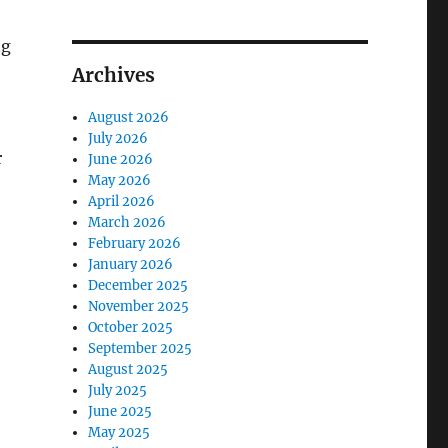
ng
Archives
August 2026
July 2026
r
June 2026
May 2026
April 2026
March 2026
February 2026
January 2026
December 2025
November 2025
October 2025
September 2025
August 2025
July 2025
June 2025
May 2025