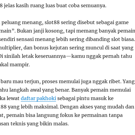
88 jelas kasih ruang luas buat coba semuanya.
peluang menang, slot88 sering disebut sebagai game
main”. Bukan janji kosong, tapi memang banyak pemai
endiri sensasi menang lebih sering dibanding slot biasa.
 multiplier, dan bonus kejutan sering muncul di saat yang
Di sinilah letak keseruannya—kamu nggak pernah tahu
akal mampir.
baru mau terjun, proses memulai juga nggak ribet. Yang
ahu langkah awal yang benar. Banyak pemain memulai
ka lewat
daftar pakhoki
sebagai pintu masuk ke
t88 yang lebih maksimal. Dengan akses yang mudah dan
at, pemain bisa langsung fokus ke permainan tanpa
san teknis yang bikin malas.