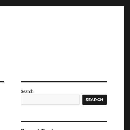
Search
SEARCH