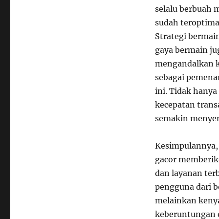
selalu berbuah 
sudah teroptim
Strategi bermai
gaya bermain ju
mengandalkan ke
sebagai pemenan
ini. Tidak hanya
kecepatan tran
semakin menye
Kesimpulannya, 
gacor memberikan
dan layanan ter
pengguna dari b
melainkan kenya
keberuntungan d