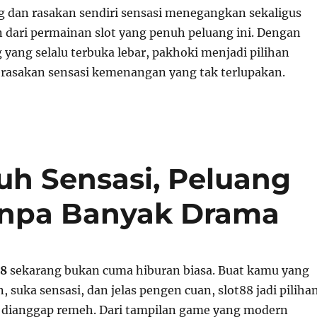
 dan rasakan sendiri sensasi menegangkan sekaligus
ari permainan slot yang penuh peluang ini. Dengan
yang selalu terbuka lebar, pakhoki menjadi pilihan
rasakan sensasi kemenangan yang tak terlupakan.
uh Sensasi, Peluang
anpa Banyak Drama
88
sekarang bukan cuma hiburan biasa. Buat kamu yang
 suka sensasi, dan jelas pengen cuan, slot88 jadi piliha
 dianggap remeh. Dari tampilan game yang modern