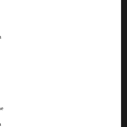
n
me
a