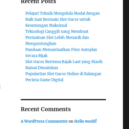
Recent Posts
Pelajari Teknik Mengelola Modal dengan
Baik Saat Bermain Slot Gacor untuk
Keuntungan Maksimal
Teknologi Canggih yang Membuat
n
Permainan Slot Lebih Menarik dan
Menguntungkan
Panduan Memanfaatkan Fitur Autoplay
Secara Bijak
Slot Gacor Bertema Bajak Laut yang Masih
Ramai Dimainkan
Popularitas Slot Gacor Online di Kalangan
Pecinta Game Digital
g
Recent Comments
A WordPress Commenter
on
Hello world!