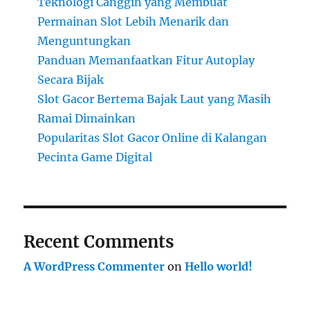
Teknologi Canggih yang Membuat
Permainan Slot Lebih Menarik dan
Menguntungkan
Panduan Memanfaatkan Fitur Autoplay
Secara Bijak
Slot Gacor Bertema Bajak Laut yang Masih
Ramai Dimainkan
Popularitas Slot Gacor Online di Kalangan
Pecinta Game Digital
Recent Comments
A WordPress Commenter
on
Hello world!