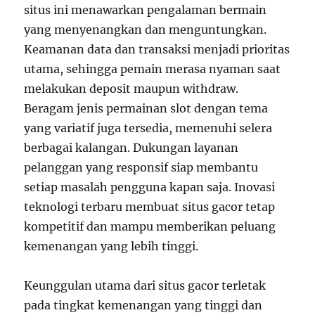
situs ini menawarkan pengalaman bermain
yang menyenangkan dan menguntungkan.
Keamanan data dan transaksi menjadi prioritas
utama, sehingga pemain merasa nyaman saat
melakukan deposit maupun withdraw.
Beragam jenis permainan slot dengan tema
yang variatif juga tersedia, memenuhi selera
berbagai kalangan. Dukungan layanan
pelanggan yang responsif siap membantu
setiap masalah pengguna kapan saja. Inovasi
teknologi terbaru membuat situs gacor tetap
kompetitif dan mampu memberikan peluang
kemenangan yang lebih tinggi.
Keunggulan utama dari situs gacor terletak
pada tingkat kemenangan yang tinggi dan