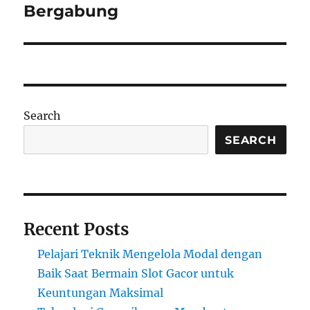
Bergabung
Search
SEARCH
Recent Posts
Pelajari Teknik Mengelola Modal dengan
Baik Saat Bermain Slot Gacor untuk
Keuntungan Maksimal