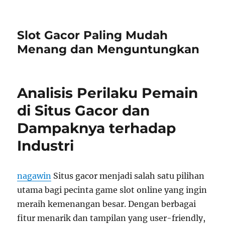
Slot Gacor Paling Mudah
Menang dan Menguntungkan
Analisis Perilaku Pemain
di Situs Gacor dan
Dampaknya terhadap
Industri
nagawin
Situs gacor menjadi salah satu pilihan
utama bagi pecinta game slot online yang ingin
meraih kemenangan besar. Dengan berbagai
fitur menarik dan tampilan yang user-friendly,