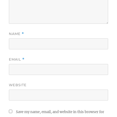
NAME
*
EMAIL
*
WEBSITE
Save my name, email, and website in this browser for