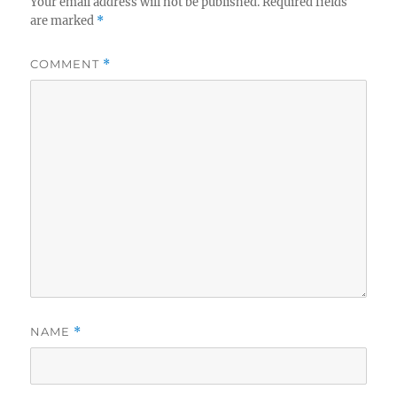
Your email address will not be published.
Required fields
are marked
*
COMMENT
*
NAME
*