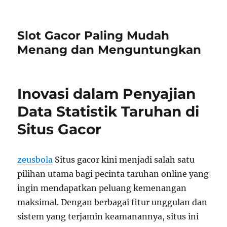
Slot Gacor Paling Mudah
Menang dan Menguntungkan
Inovasi dalam Penyajian
Data Statistik Taruhan di
Situs Gacor
zeusbola
Situs gacor kini menjadi salah satu
pilihan utama bagi pecinta taruhan online yang
ingin mendapatkan peluang kemenangan
maksimal. Dengan berbagai fitur unggulan dan
sistem yang terjamin keamanannya, situs ini