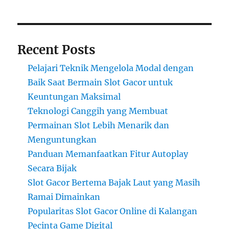
Recent Posts
Pelajari Teknik Mengelola Modal dengan
Baik Saat Bermain Slot Gacor untuk
Keuntungan Maksimal
Teknologi Canggih yang Membuat
Permainan Slot Lebih Menarik dan
Menguntungkan
Panduan Memanfaatkan Fitur Autoplay
Secara Bijak
Slot Gacor Bertema Bajak Laut yang Masih
Ramai Dimainkan
Popularitas Slot Gacor Online di Kalangan
Pecinta Game Digital