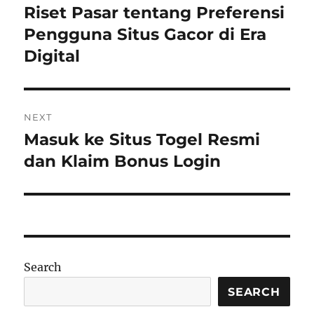
navigation
Riset Pasar tentang Preferensi
Previous
post:
Pengguna Situs Gacor di Era
Digital
NEXT
Masuk ke Situs Togel Resmi
Next
post:
dan Klaim Bonus Login
Search
SEARCH