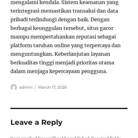
mengalami kendala. Sistem keamanan yang
terintegrasi memastikan transaksi dan data
pribadi terlindungi dengan baik. Dengan
berbagai keunggulan tersebut, situs gacor
mampu mempertahankan reputasi sebagai
platform taruhan online yang terpercaya dan
menguntungkan. Keberlanjutan layanan
berkualitas tinggi menjadi prioritas utama
dalam menjaga kepercayaan pengguna.
Author
Posted
admin
March 17, 2026
on
Leave a Reply