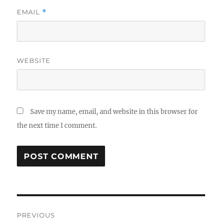
EMAIL
*
WEBSITE
Save my name, email, and website in this browser for
the next time I comment.
Post
PREVIOUS