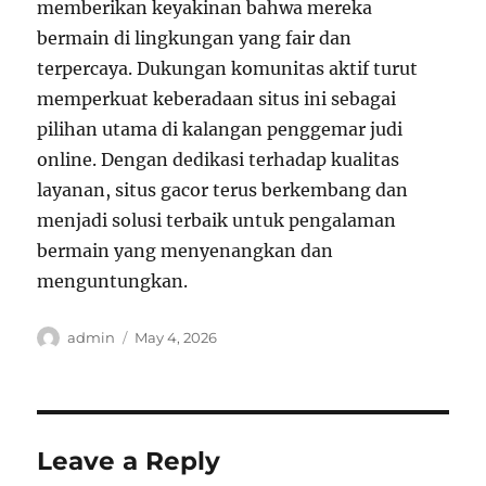
memberikan keyakinan bahwa mereka
bermain di lingkungan yang fair dan
terpercaya. Dukungan komunitas aktif turut
memperkuat keberadaan situs ini sebagai
pilihan utama di kalangan penggemar judi
online. Dengan dedikasi terhadap kualitas
layanan, situs gacor terus berkembang dan
menjadi solusi terbaik untuk pengalaman
bermain yang menyenangkan dan
menguntungkan.
Author
Posted
admin
May 4, 2026
on
Leave a Reply