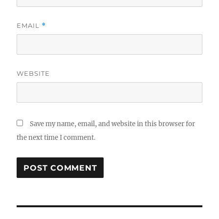
EMAIL
*
WEBSITE
Save my name, email, and website in this browser for
the next time I comment.
Post