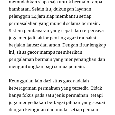
memudahkan siapa saja untuk bermain tanpa
hambatan. Selain itu, dukungan layanan
pelanggan 24 jam siap membantu setiap
permasalahan yang muncul selama bermain.
Sistem pembayaran yang cepat dan terpercaya
juga menjadi faktor penting agar transaksi
berjalan lancar dan aman. Dengan fitur lengkap
ini, situs gacor mampu memberikan
pengalaman bermain yang menyenangkan dan
menguntungkan bagi semua pemain.
Keunggulan lain dari situs gacor adalah
keberagaman permainan yang tersedia. Tidak
hanya fokus pada satu jenis permainan, tetapi
juga menyediakan berbagai pilihan yang sesuai
dengan keinginan dan modal setiap pemain.