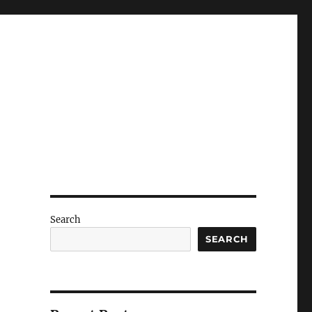
Search
SEARCH