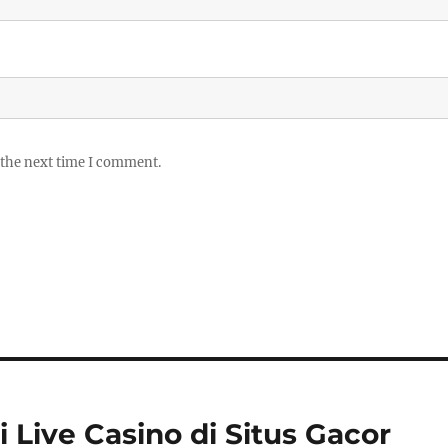
 the next time I comment.
Live Casino di Situs Gacor