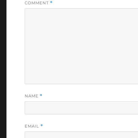
COMMENT
*
NAME
*
EMAIL
*