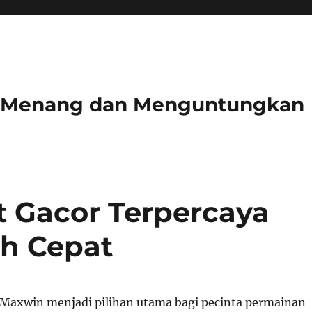
ah Menang dan Menguntungkan
 Gacor Terpercaya
ih Cepat
Maxwin menjadi pilihan utama bagi pecinta permainan