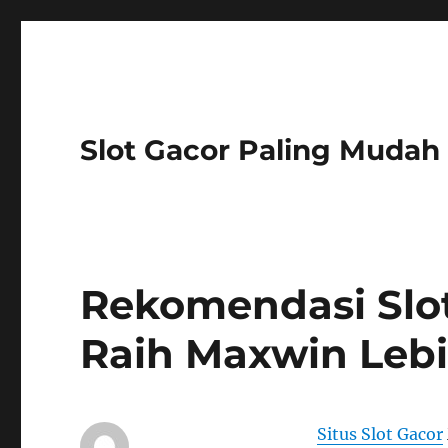
Slot Gacor Paling Mud
Rekomendasi Slot
Raih Maxwin Leb
Situs Slot Gacor