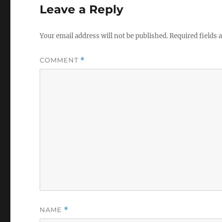
Leave a Reply
Your email address will not be published.
Required fields
COMMENT
*
NAME
*