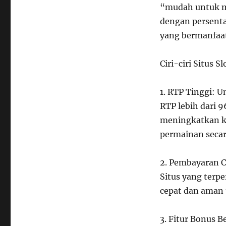
“mudah untuk me
dengan persenta
yang bermanfaa
Ciri-ciri Situs S
1. RTP Tinggi: 
RTP lebih dari 9
meningkatkan 
permainan secar
2. Pembayaran 
Situs yang terp
cepat dan aman 
3. Fitur Bonus B