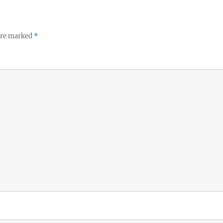
 are marked
*