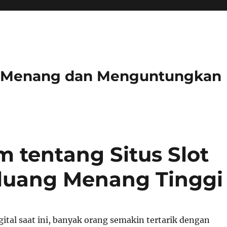
ah Menang dan Menguntungkan
m tentang Situs Slot
luang Menang Tinggi
ital saat ini, banyak orang semakin tertarik dengan