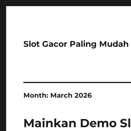
Slot Gacor Paling Mud
Month:
March 2026
Mainkan Demo Sl