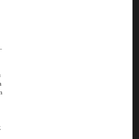
-
u
n
n
g