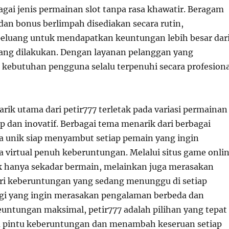
gai jenis permainan slot tanpa rasa khawatir. Beragam
an bonus berlimpah disediakan secara rutin,
eluang untuk mendapatkan keuntungan lebih besar dar
yang dilakukan. Dengan layanan pelanggan yang
p kebutuhan pengguna selalu terpenuhi secara profesiona
arik utama dari petir777 terletak pada variasi permainan
p dan inovatif. Berbagai tema menarik dari berbagai
ta unik siap menyambut setiap pemain yang ingin
a virtual penuh keberuntungan. Melalui situs game onli
ak hanya sekadar bermain, melainkan juga merasakan
ari keberuntungan yang sedang menunggu di setiap
bagi yang ingin merasakan pengalaman berbeda dan
ntungan maksimal, petir777 adalah pilihan yang tepat
pintu keberuntungan dan menambah keseruan setiap