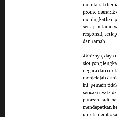
menikmati berba
promo menarik d
meningkatkan p
setiap putaran 
responsif, setia
dan ramah.
Akhirnya, daya t
slot yang lengka
negara dan ceri
menjelajah duni
ini, pemain tid
sensasi nyata d
putaran. Jadi, 
mendapatkan keu
untuk membuka 