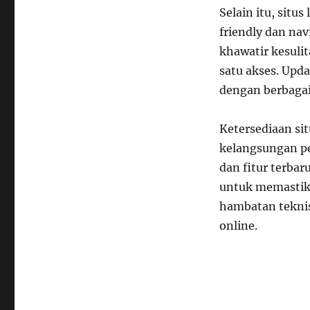
Selain itu, situ
friendly dan na
khawatir kesuli
satu akses. Upda
dengan berbagai
Ketersediaan sit
kelangsungan pe
dan fitur terbar
untuk memastik
hambatan teknis.
online.