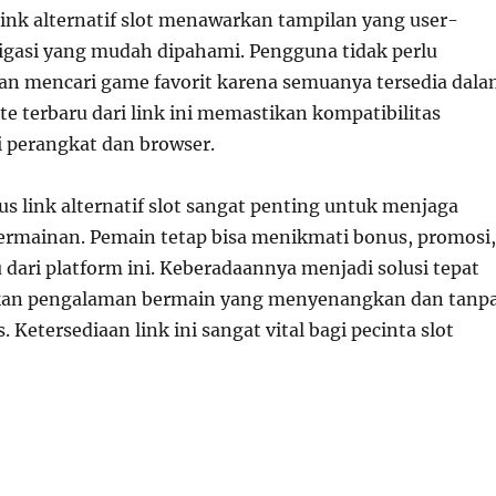
s link alternatif slot menawarkan tampilan yang user-
vigasi yang mudah dipahami. Pengguna tidak perlu
tan mencari game favorit karena semuanya tersedia dal
te terbaru dari link ini memastikan kompatibilitas
 perangkat dan browser.
us link alternatif slot sangat penting untuk menjaga
rmainan. Pemain tetap bisa menikmati bonus, promosi,
u dari platform ini. Keberadaannya menjadi solusi tepat
an pengalaman bermain yang menyenangkan dan tanp
 Ketersediaan link ini sangat vital bagi pecinta slot