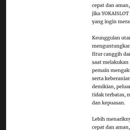
Slot
cepat dan aman,
Gacor
jika YOKAISLOT 
di
Situs
yang ingin meras
Slot
Dana
Keunggulan utam
untuk
Cuan
menguntungkan, m
Konsisten
fitur canggih 
saat melakukan
pemain mengaku,
serta keberania
demikian, pelua
tidak terbatas,
dan kepuasan.
Lebih menarikny
cepat dan aman, 