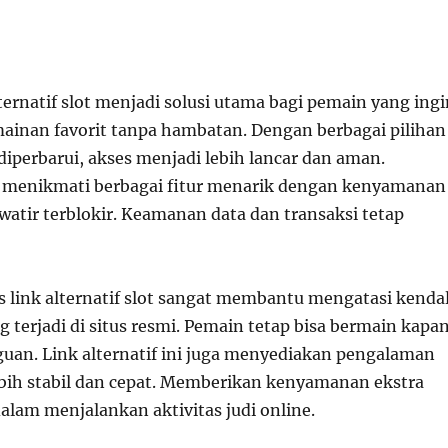
lternatif slot menjadi solusi utama bagi pemain yang ingi
inan favorit tanpa hambatan. Dengan berbagai pilihan
 diperbarui, akses menjadi lebih lancar dan aman.
 menikmati berbagai fitur menarik dengan kenyamanan
watir terblokir. Keamanan data dan transaksi tetap
s link alternatif slot sangat membantu mengatasi kenda
g terjadi di situs resmi. Pemain tetap bisa bermain kapa
guan. Link alternatif ini juga menyediakan pengalaman
bih stabil dan cepat. Memberikan kenyamanan ekstra
alam menjalankan aktivitas judi online.