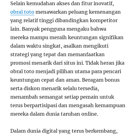
Selain kemudahan akses dan fitur inovatif,
obral toto
menawarkan peluang kemenangan
yang relatif tinggi dibandingkan kompetitor
lain. Banyak pengguna mengaku bahwa
mereka mampu meraih keuntungan signifikan
dalam waktu singkat, asalkan mengikuti
strategi yang tepat dan memanfaatkan
promosi menarik dari situs ini. Tidak heran jika
obral toto menjadi pilihan utama para pencari
keuntungan cepat dan aman. Beragam bonus
serta diskon menarik selalu tersedia,
menambah semangat setiap pemain untuk
terus berpartisipasi dan mengasah kemampuan
mereka dalam dunia taruhan online.
Dalam dunia digital yang terus berkembang,