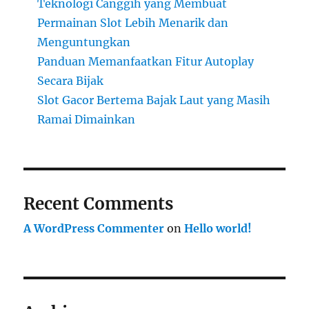
Teknologi Canggih yang Membuat
Permainan Slot Lebih Menarik dan
Menguntungkan
Panduan Memanfaatkan Fitur Autoplay
Secara Bijak
Slot Gacor Bertema Bajak Laut yang Masih
Ramai Dimainkan
Recent Comments
A WordPress Commenter
on
Hello world!