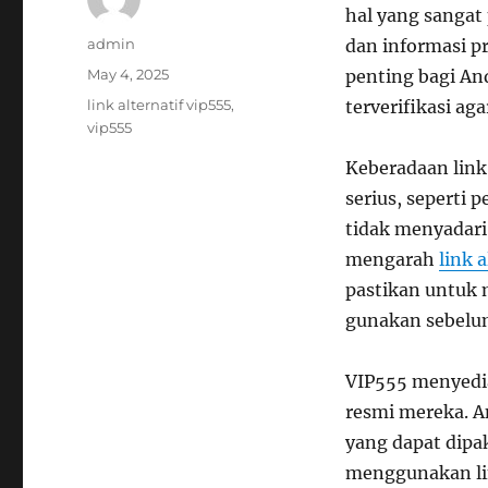
hal yang sanga
Author
admin
dan informasi pr
Posted
May 4, 2025
penting bagi And
on
Tags
link alternatif vip555
,
terverifikasi ag
vip555
Keberadaan link
serius, seperti
tidak menyadari
mengarah
link 
pastikan untuk 
gunakan sebelu
VIP555 menyedia
resmi mereka. A
yang dapat dipa
menggunakan lin