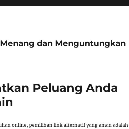
ah Menang dan Menguntungkan
atkan Peluang Anda
ain
uhan online, pemilihan link alternatif yang aman adalah