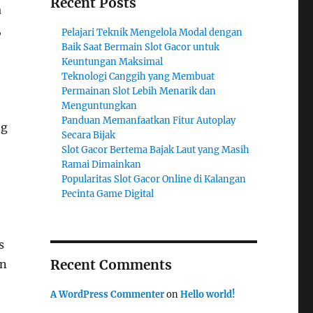
Recent Posts
a
,
Pelajari Teknik Mengelola Modal dengan
Baik Saat Bermain Slot Gacor untuk
Keuntungan Maksimal
Teknologi Canggih yang Membuat
Permainan Slot Lebih Menarik dan
Menguntungkan
Panduan Memanfaatkan Fitur Autoplay
ng
Secara Bijak
Slot Gacor Bertema Bajak Laut yang Masih
Ramai Dimainkan
Popularitas Slot Gacor Online di Kalangan
Pecinta Game Digital
s
Recent Comments
an
A WordPress Commenter
on
Hello world!