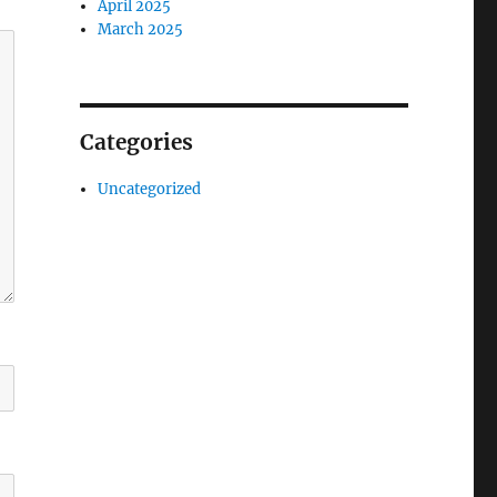
April 2025
March 2025
Categories
Uncategorized