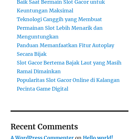
Baik Saat Bermain Slot Gacor untuk
Keuntungan Maksimal
Teknologi Canggih yang Membuat
Permainan Slot Lebih Menarik dan
Menguntungkan
Panduan Memanfaatkan Fitur Autoplay
Secara Bijak
Slot Gacor Bertema Bajak Laut yang Masih
Ramai Dimainkan
Popularitas Slot Gacor Online di Kalangan
Pecinta Game Digital
Recent Comments
A WordPress Commenter
on
Hello world!