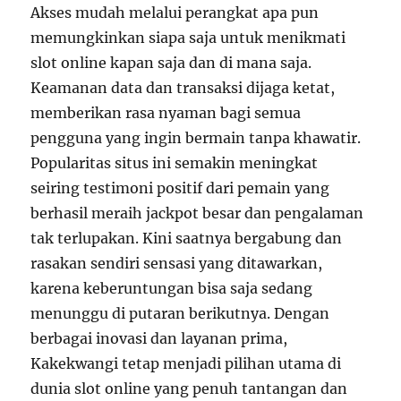
Akses mudah melalui perangkat apa pun
memungkinkan siapa saja untuk menikmati
slot online kapan saja dan di mana saja.
Keamanan data dan transaksi dijaga ketat,
memberikan rasa nyaman bagi semua
pengguna yang ingin bermain tanpa khawatir.
Popularitas situs ini semakin meningkat
seiring testimoni positif dari pemain yang
berhasil meraih jackpot besar dan pengalaman
tak terlupakan. Kini saatnya bergabung dan
rasakan sendiri sensasi yang ditawarkan,
karena keberuntungan bisa saja sedang
menunggu di putaran berikutnya. Dengan
berbagai inovasi dan layanan prima,
Kakekwangi tetap menjadi pilihan utama di
dunia slot online yang penuh tantangan dan