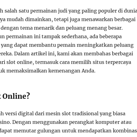
h salah satu permainan judi yang paling populer di duni
ya mudah dimainkan, tetapi juga menawarkan berbagai
 dengan tema menarik dan peluang menang besar.
n permainan ini tampak sederhana, ada beberapa
ps yang dapat membantu pemain meningkatkan peluang
ka. Dalam artikel ini, kami akan membahas berbagai
ri slot online, termasuk cara memilih situs terpercaya
ntuk memaksimalkan kemenangan Anda.
t Online?
h versi digital dari mesin slot tradisional yang biasa
asino. Dengan menggunakan perangkat komputer atau
 dapat memutar gulungan untuk mendapatkan kombinas