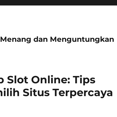
ah Menang dan Menguntungkan
Slot Online: Tips
ih Situs Terpercaya