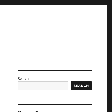
Search
SEARCH