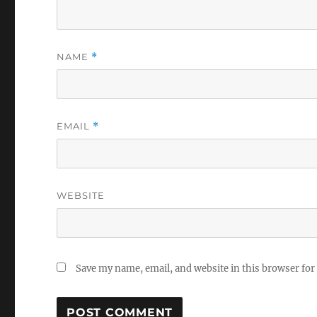
NAME
*
EMAIL
*
WEBSITE
Save my name, email, and website in this browser for