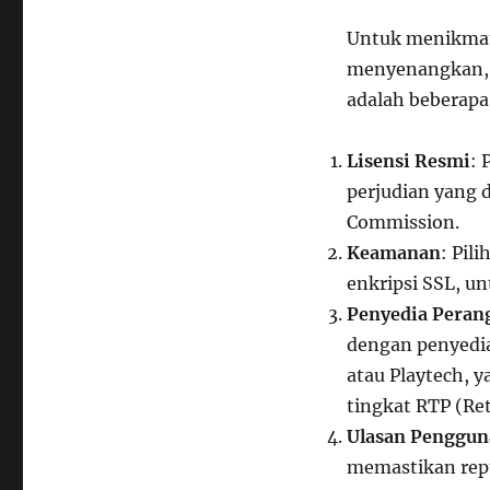
Untuk menikmat
menyenangkan, m
adalah beberapa 
Lisensi Resmi
: 
perjudian yang 
Commission.
Keamanan
: Pil
enkripsi SSL, un
Penyedia Peran
dengan penyedia
atau Playtech, 
tingkat RTP (Ret
Ulasan Penggun
memastikan reput