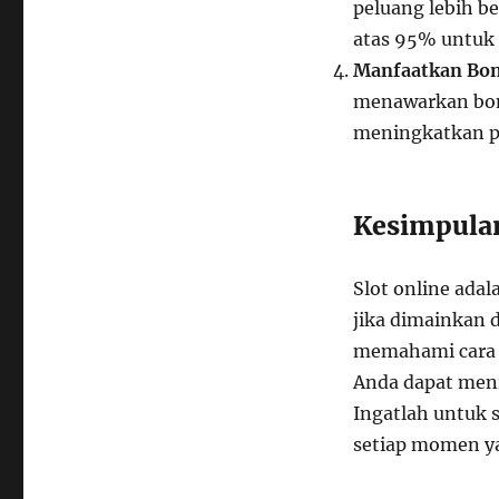
peluang lebih b
atas 95% untuk
Manfaatkan Bon
menawarkan bonu
meningkatkan p
Kesimpula
Slot online ad
jika dimainkan 
memahami cara k
Anda dapat men
Ingatlah untuk 
setiap momen ya