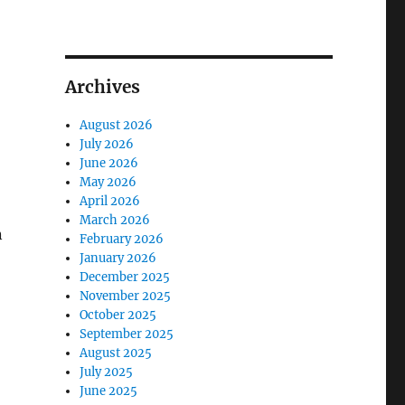
Archives
August 2026
July 2026
June 2026
May 2026
April 2026
March 2026
n
February 2026
January 2026
December 2025
November 2025
October 2025
September 2025
August 2025
July 2025
June 2025