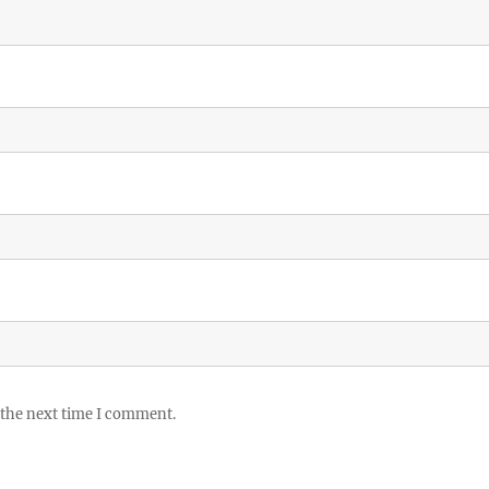
 the next time I comment.