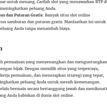
esar untuk menang. Carilah slot yang menawarkan RTP d
 meningkatkan peluang Anda.
us dan Putaran Gratis
: Banyak situs slot online
s sambutan dan putaran gratis. Manfaatkan ini untuk
eluang Anda tanpa menambah biaya.
n
alah permainan yang menyenangkan dan menguntungka
dengan bijak. Dengan memilih situs yang terpercaya,
erja permainan, dan menerapkan strategi yang tepat,
ingkatkan peluang Anda untuk meraih kemenangan.
selalu bermain secara bertanggung jawab dan menikmati
ng Anda habiskan di dunia slot online.