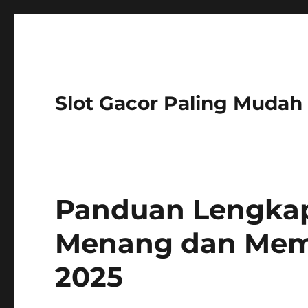
Slot Gacor Paling Mud
Panduan Lengkap 
Menang dan Memil
2025