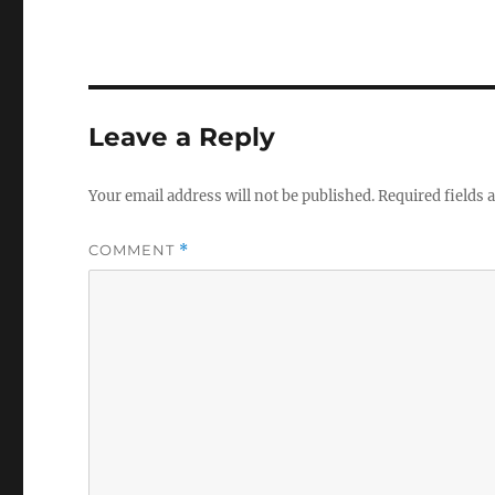
Leave a Reply
Your email address will not be published.
Required fields
COMMENT
*