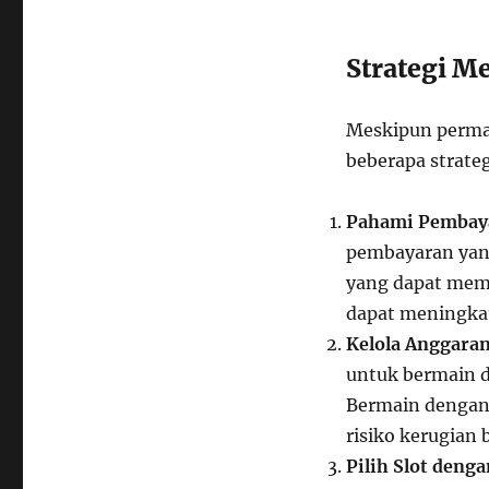
Strategi Me
Meskipun permai
beberapa strate
Pahami Pembaya
pembayaran yan
yang dapat memb
dapat meningka
Kelola Anggaran
untuk bermain d
Bermain dengan
risiko kerugian 
Pilih Slot deng