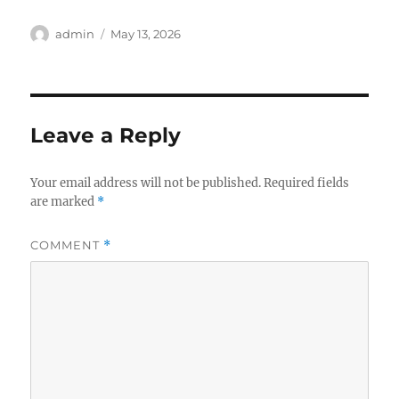
Author
Posted
admin
May 13, 2026
on
Leave a Reply
Your email address will not be published.
Required fields
are marked
*
COMMENT
*