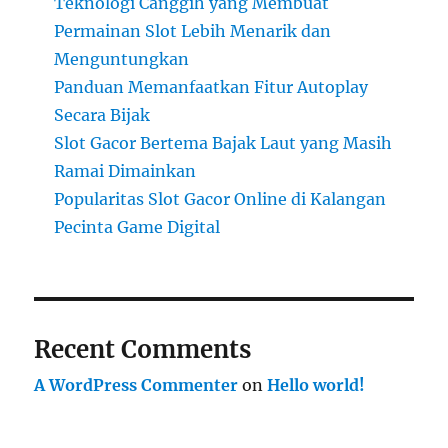
Teknologi Canggih yang Membuat
Permainan Slot Lebih Menarik dan
Menguntungkan
Panduan Memanfaatkan Fitur Autoplay
Secara Bijak
Slot Gacor Bertema Bajak Laut yang Masih
Ramai Dimainkan
Popularitas Slot Gacor Online di Kalangan
Pecinta Game Digital
Recent Comments
A WordPress Commenter
on
Hello world!