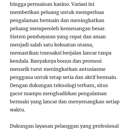
hingga permainan kasino. Variasi ini
memberikan peluang untuk memperluas
pengalaman bermain dan meningkatkan
peluang memperoleh kemenangan besar.
Sistem pembayaran yang cepat dan aman
menjadi salah satu kekuatan utama,
memastikan transaksi berjalan lancar tanpa
kendala. Banyaknya bonus dan promosi
menarik turut meningkatkan antusiasme
pengguna untuk tetap setia dan aktif bermain.
Dengan dukungan teknologi terbaru, situs
gacor mampu menghadirkan pengalaman
bermain yang lancar dan menyenangkan setiap
waktu.
Dukungan layanan pelanggan yang profesional