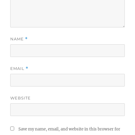
NAME
*
EMAIL
*
WEBSITE
Save my name, email, and website in this browser for