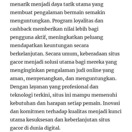
menarik menjadi daya tarik utama yang
membuat pengalaman bermain semakin
menguntungkan. Program loyalitas dan
cashback memberikan nilai lebih bagi
pengguna aktif, meningkatkan peluang
mendapatkan keuntungan secara
berkelanjutan. Secara umum, keberadaan situs
gacor menjadi solusi utama bagi mereka yang
menginginkan pengalaman judi online yang
aman, menyenangkan, dan menguntungkan.
Dengan layanan yang profesional dan
teknologi terkini, situs ini mampu memenuhi
kebutuhan dan harapan setiap pemain. Inovasi
dan komitmen terhadap kualitas menjadi kunci
utama kesuksesan dan keberlanjutan situs
gacor di dunia digital.