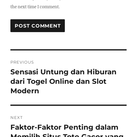
the next time I comment.
Post
PREVIOUS
navigation
Sensasi Untung dan Hiburan
Previous
post:
dari Togel Online dan Slot
Modern
NEXT
Faktor-Faktor Penting dalam
Next
post:
Memilih Situs Toto Gacor yang