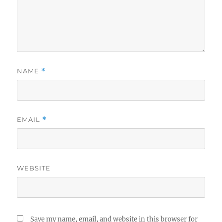
NAME
*
EMAIL
*
WEBSITE
Save my name, email, and website in this browser for