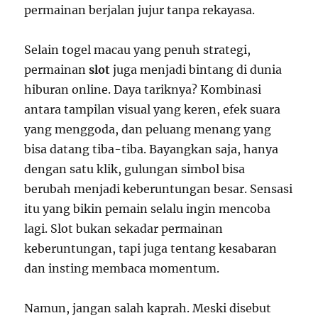
permainan berjalan jujur tanpa rekayasa.
Selain togel macau yang penuh strategi,
permainan
slot
juga menjadi bintang di dunia
hiburan online. Daya tariknya? Kombinasi
antara tampilan visual yang keren, efek suara
yang menggoda, dan peluang menang yang
bisa datang tiba-tiba. Bayangkan saja, hanya
dengan satu klik, gulungan simbol bisa
berubah menjadi keberuntungan besar. Sensasi
itu yang bikin pemain selalu ingin mencoba
lagi. Slot bukan sekadar permainan
keberuntungan, tapi juga tentang kesabaran
dan insting membaca momentum.
Namun, jangan salah kaprah. Meski disebut