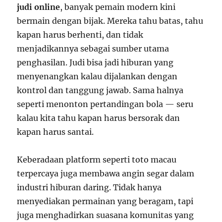
judi online
, banyak pemain modern kini
bermain dengan bijak. Mereka tahu batas, tahu
kapan harus berhenti, dan tidak
menjadikannya sebagai sumber utama
penghasilan. Judi bisa jadi hiburan yang
menyenangkan kalau dijalankan dengan
kontrol dan tanggung jawab. Sama halnya
seperti menonton pertandingan bola — seru
kalau kita tahu kapan harus bersorak dan
kapan harus santai.
Keberadaan platform seperti toto macau
terpercaya juga membawa angin segar dalam
industri hiburan daring. Tidak hanya
menyediakan permainan yang beragam, tapi
juga menghadirkan suasana komunitas yang