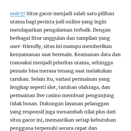
Pemain
Mendapatkan
onic77
Situs gacor menjadi salah satu pilihan
Hasil
utama bagi pecinta judi online yang ingin
Optimal
mendapatkan pengalaman terbaik. Dengan
berbagai fitur unggulan dan tampilan yang
user-friendly, situs ini mampu memberikan
kenyamanan saat bermain. Keamanan data dan
transaksi menjadi prioritas utama, sehingga
pemain bisa merasa tenang saat melakukan
taruhan. Selain itu, variasi permainan yang
lengkap seperti slot, taruhan olahraga, dan
permainan live casino membuat pengunjung
tidak bosan. Dukungan layanan pelanggan
yang responsif juga menambah nilai plus dari
situs gacor ini, memastikan setiap kebutuhan
pengguna terpenuhi secara cepat dan