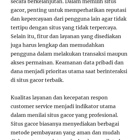
secara berkelanjutan. Dalam memilih situs
gacor, penting untuk memperhatikan reputasi
dan kepercayaan dari pengguna lain agar tidak
tertipu dengan situs yang tidak terpercaya.
Selain itu, fitur dan layanan yang disediakan
juga harus lengkap dan memudahkan
pengguna dalam melakukan transaksi maupun
akses permainan. Keamanan data pribadi dan
dana menjadi prioritas utama saat berinteraksi
di situs gacor terbaik.
Kualitas layanan dan kecepatan respon
customer service menjadi indikator utama
dalam menilai situs gacor yang profesional.
Situs gacor biasanya menyediakan berbagai
metode pembayaran yang aman dan mudah