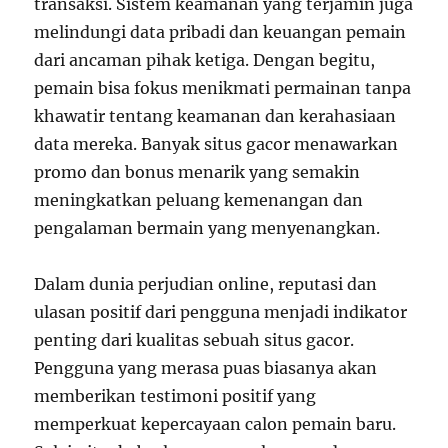
transaksi. Sistem keamanan yang terjamin juga
melindungi data pribadi dan keuangan pemain
dari ancaman pihak ketiga. Dengan begitu,
pemain bisa fokus menikmati permainan tanpa
khawatir tentang keamanan dan kerahasiaan
data mereka. Banyak situs gacor menawarkan
promo dan bonus menarik yang semakin
meningkatkan peluang kemenangan dan
pengalaman bermain yang menyenangkan.
Dalam dunia perjudian online, reputasi dan
ulasan positif dari pengguna menjadi indikator
penting dari kualitas sebuah situs gacor.
Pengguna yang merasa puas biasanya akan
memberikan testimoni positif yang
memperkuat kepercayaan calon pemain baru.