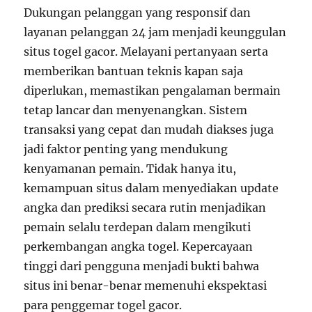
Dukungan pelanggan yang responsif dan
layanan pelanggan 24 jam menjadi keunggulan
situs togel gacor. Melayani pertanyaan serta
memberikan bantuan teknis kapan saja
diperlukan, memastikan pengalaman bermain
tetap lancar dan menyenangkan. Sistem
transaksi yang cepat dan mudah diakses juga
jadi faktor penting yang mendukung
kenyamanan pemain. Tidak hanya itu,
kemampuan situs dalam menyediakan update
angka dan prediksi secara rutin menjadikan
pemain selalu terdepan dalam mengikuti
perkembangan angka togel. Kepercayaan
tinggi dari pengguna menjadi bukti bahwa
situs ini benar-benar memenuhi ekspektasi
para penggemar togel gacor.