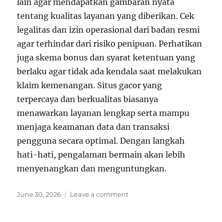
lain agar mendapatkan gambaran nyata
tentang kualitas layanan yang diberikan. Cek
legalitas dan izin operasional dari badan resmi
agar terhindar dari risiko penipuan. Perhatikan
juga skema bonus dan syarat ketentuan yang
berlaku agar tidak ada kendala saat melakukan
klaim kemenangan. Situs gacor yang
terpercaya dan berkualitas biasanya
menawarkan layanan lengkap serta mampu
menjaga keamanan data dan transaksi
pengguna secara optimal. Dengan langkah
hati-hati, pengalaman bermain akan lebih
menyenangkan dan menguntungkan.
Posted
on
June 30, 2026
Leave a comment
on
Cara
Memilih