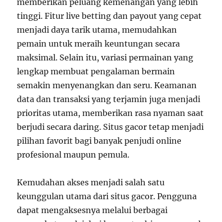
memberikan peluang kemenangan yang lebih
tinggi. Fitur live betting dan payout yang cepat
menjadi daya tarik utama, memudahkan
pemain untuk meraih keuntungan secara
maksimal. Selain itu, variasi permainan yang
lengkap membuat pengalaman bermain
semakin menyenangkan dan seru. Keamanan
data dan transaksi yang terjamin juga menjadi
prioritas utama, memberikan rasa nyaman saat
berjudi secara daring. Situs gacor tetap menjadi
pilihan favorit bagi banyak penjudi online
profesional maupun pemula.
Kemudahan akses menjadi salah satu
keunggulan utama dari situs gacor. Pengguna
dapat mengaksesnya melalui berbagai