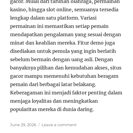
gacor. Mulai dari taruhan olahraga, permainan
kasino, hingga slot online, semuanya tersedia
lengkap dalam satu platform. Variasi
permainan ini memastikan setiap pemain
mendapatkan pengalaman yang sesuai dengan
minat dan keahlian mereka. Fitur demo juga
disediakan untuk pemula yang ingin berlatih
sebelum bermain dengan uang asli. Dengan
banyaknya pilihan dan kemudahan akses, situs
gacor mampu memenuhi kebutuhan beragam
pemain dari berbagai latar belakang.
Keberagaman ini menjadi faktor penting dalam
menjaga loyalitas dan meningkatkan
popularitas mereka di dunia daring.
Posted
on
June 29, 2026
Leave a comment
on
Bagaimana