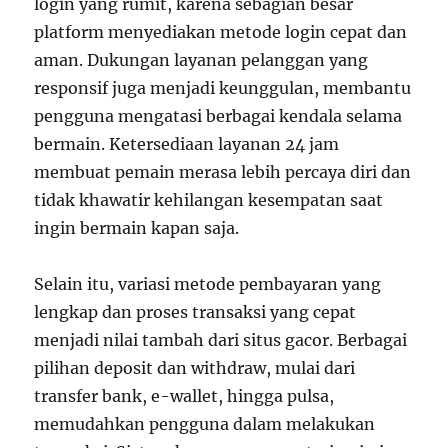
login yang rumit, karena sebagian besar
platform menyediakan metode login cepat dan
aman. Dukungan layanan pelanggan yang
responsif juga menjadi keunggulan, membantu
pengguna mengatasi berbagai kendala selama
bermain. Ketersediaan layanan 24 jam
membuat pemain merasa lebih percaya diri dan
tidak khawatir kehilangan kesempatan saat
ingin bermain kapan saja.
Selain itu, variasi metode pembayaran yang
lengkap dan proses transaksi yang cepat
menjadi nilai tambah dari situs gacor. Berbagai
pilihan deposit dan withdraw, mulai dari
transfer bank, e-wallet, hingga pulsa,
memudahkan pengguna dalam melakukan