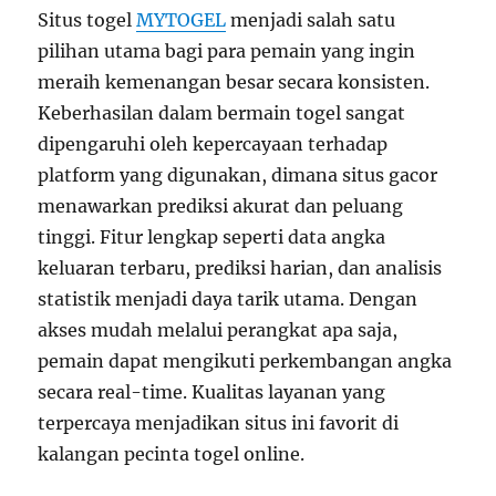
Situs togel
MYTOGEL
menjadi salah satu
pilihan utama bagi para pemain yang ingin
meraih kemenangan besar secara konsisten.
Keberhasilan dalam bermain togel sangat
dipengaruhi oleh kepercayaan terhadap
platform yang digunakan, dimana situs gacor
menawarkan prediksi akurat dan peluang
tinggi. Fitur lengkap seperti data angka
keluaran terbaru, prediksi harian, dan analisis
statistik menjadi daya tarik utama. Dengan
akses mudah melalui perangkat apa saja,
pemain dapat mengikuti perkembangan angka
secara real-time. Kualitas layanan yang
terpercaya menjadikan situs ini favorit di
kalangan pecinta togel online.