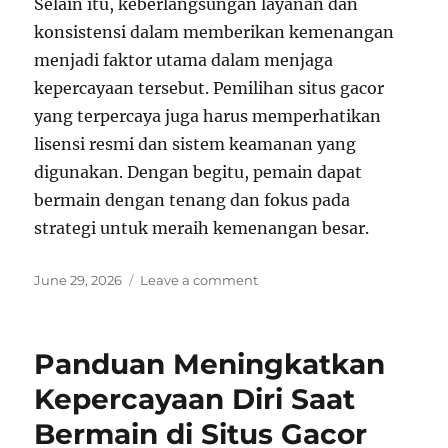
Selain itu, keberlangsungan layanan dan
konsistensi dalam memberikan kemenangan
menjadi faktor utama dalam menjaga
kepercayaan tersebut. Pemilihan situs gacor
yang terpercaya juga harus memperhatikan
lisensi resmi dan sistem keamanan yang
digunakan. Dengan begitu, pemain dapat
bermain dengan tenang dan fokus pada
strategi untuk meraih kemenangan besar.
Posted
on
June 29, 2026
Leave a comment
on
Inovasi
Teknologi
di
Panduan Meningkatkan
Balik
Situs
Kepercayaan Diri Saat
Gacor
Bermain di Situs Gacor
yang
Membantu