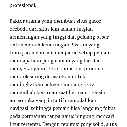
profesional.
Faktor utama yang membuat situs gacor
berbeda dari situs lain adalah tingkat
kemenangan yang tinggi dan peluang besar
untuk meraih keuntungan. Sistem yang
transparan dan adil menjamin setiap pemain
mendapatkan pengalaman yang fair dan
menyenangkan. Fitur bonus dan promosi
menarik sering ditawarkan untuk
meningkatkan peluang menang serta
menambah keseruan saat bermain. Desain
antarmuka yang intuitif memudahkan
navigasi, sehingga pemain bisa langsung fokus
pada permainan tanpa harus bingung mencari
fitur tertentu. Dengan reputasi yang solid, situs