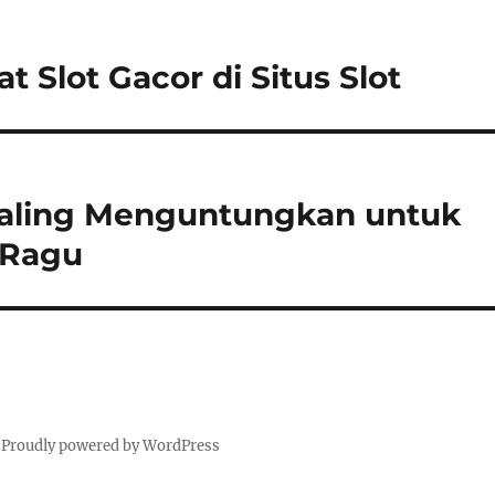
 Slot Gacor di Situs Slot
aling Menguntungkan untuk
 Ragu
Proudly powered by WordPress