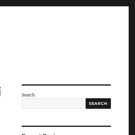
i
Search
SEARCH