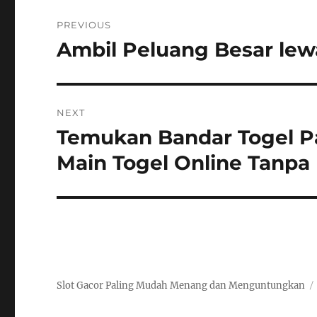
Post
PREVIOUS
navigation
Ambil Peluang Besar lewat
Previous
post:
NEXT
Temukan Bandar Togel P
Next
post:
Main Togel Online Tanpa
Slot Gacor Paling Mudah Menang dan Menguntungkan