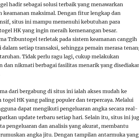
el hadir sebagai solusi terbaik yang menawarkan
 keamanan maksimal. Dengan fitur lengkap dan
nsif, situs ini mampu memenuhi kebutuhan para
togel HK yang ingin meraih kemenangan besar.
a Tribuntogel terletak pada sistem keamanan canggih
i dalam setiap transaksi, sehingga pemain merasa tenan
taruhan. Tidak perlu ragu lagi, cukup melakukan
n dan nikmati berbagai fasilitas menarik yang disediaka
.
a dari bergabung di situs ini ialah akses mudah ke
 togel HK yang paling populer dan terpercaya. Melalui
engguna dapat mengikuti pengeluaran angka secara real-
tkan update terbaru setiap hari. Selain itu, situs ini ju
a pengeluaran dan analisis yang akurat, membantu
erumuskan angka jitu. Dengan tampilan antarmuka yang