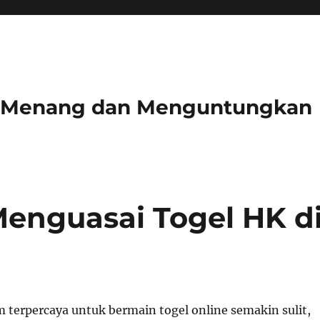
ah Menang dan Menguntungkan
enguasai Togel HK d
m terpercaya untuk bermain togel online semakin sulit,