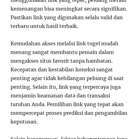
menggunakan link yang tepat, peluang meraih
kemenangan bisa meningkat secara signifikan.
Pastikan link yang digunakan selalu valid dan
terbaru untuk hasil terbaik.
Kemudahan akses melalui link togel mudah
menang sangat membantu pemain dalam
mengakses situs favorit tanpa hambatan.
Kecepatan dan kestabilan koneksi sangat
penting agar tidak kehilangan peluang di saat
penting. Selain itu, link yang terpercaya juga
menjamin keamanan data dan transaksi
taruhan Anda. Pemilihan link yang tepat akan
mempercepat proses prediksi dan pengambilan
keputusan.