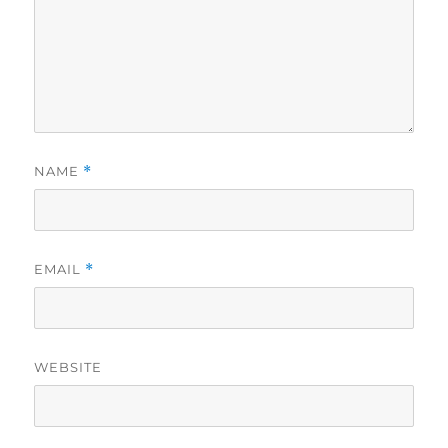
NAME
*
EMAIL
*
WEBSITE