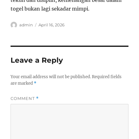
tekun dan disiplin, kemenangan besar dalam
togel bukan lagi sekadar mimpi.
Author
Posted
admin
April 16, 2026
on
Leave a Reply
Your email address will not be published.
Required fields
are marked
*
COMMENT
*