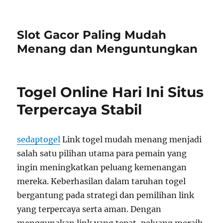
Slot Gacor Paling Mudah
Menang dan Menguntungkan
Togel Online Hari Ini Situs
Terpercaya Stabil
sedaptogel
Link togel mudah menang menjadi
salah satu pilihan utama para pemain yang
ingin meningkatkan peluang kemenangan
mereka. Keberhasilan dalam taruhan togel
bergantung pada strategi dan pemilihan link
yang terpercaya serta aman. Dengan