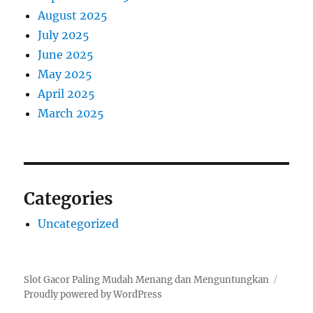
August 2025
July 2025
June 2025
May 2025
April 2025
March 2025
Categories
Uncategorized
Slot Gacor Paling Mudah Menang dan Menguntungkan
Proudly powered by WordPress