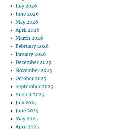
July 2026
June 2026
May 2026
April 2026
March 2026
February 2026
January 2026
December 2025
November 2025
October 2025
September 2025
August 2025
July 2025
June 2025
May 2025
April 2025