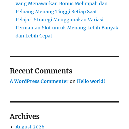
yang Menawarkan Bonus Melimpah dan
Peluang Menang Tinggi Setiap Saat
Pelajari Strategi Menggunakan Variasi
Permainan Slot untuk Menang Lebih Banyak
dan Lebih Cepat
Recent Comments
A WordPress Commenter
on
Hello world!
Archives
August 2026