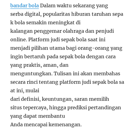
bandar bola
Dalam waktu sekarang yang
serba digital, popularitas hiburan taruhan sepa
k bola semakin meningkat di
kalangan penggemar olahraga dan penjudi
online. Platform judi sepak bola saat ini
menjadi pilihan utama bagi orang-orang yang
ingin bertaruh pada sepak bola dengan cara
yang praktis, aman, dan
menguntungkan. Tulisan ini akan membahas
secara rinci tentang platform judi sepak bola sa
at ini, mulai
dari definisi, keuntungan, saran memilih
situs tepercaya, hingga prediksi pertandingan
yang dapat membantu
Anda mencapai kemenangan.