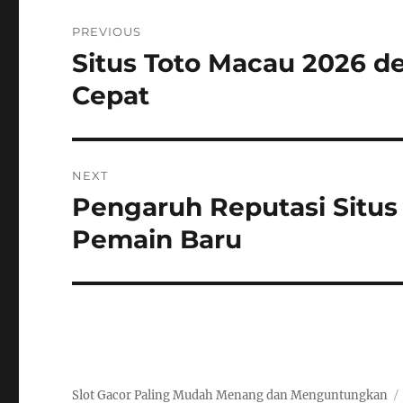
Post
PREVIOUS
navigation
Situs Toto Macau 2026 
Previous
post:
Cepat
NEXT
Pengaruh Reputasi Situs
Next
post:
Pemain Baru
Slot Gacor Paling Mudah Menang dan Menguntungkan