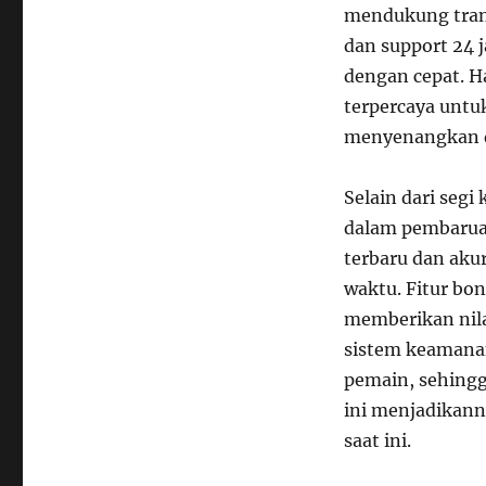
mendukung transa
dan support 24 
dengan cepat. Ha
terpercaya unt
menyenangkan 
Selain dari segi
dalam pembaruan
terbaru dan aku
waktu. Fitur bo
memberikan nila
sistem keamanan
pemain, sehingg
ini menjadikanny
saat ini.