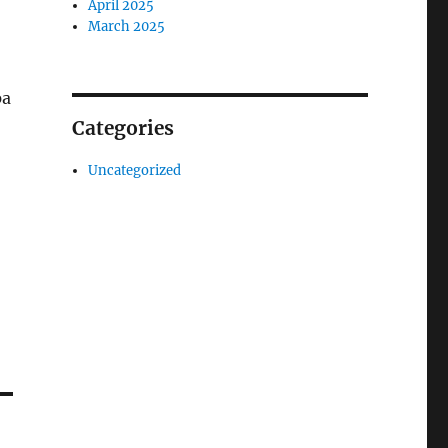
April 2025
March 2025
pa
Categories
Uncategorized