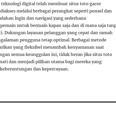
eknologi digital telah membuat situs toto gacor
iakses melalui berbagai perangkat seperti ponsel dan
ahan login dan navigasi yang sederhana
emain untuk bermain kapan saja dan di mana saja tan
i. Dukungan layanan pelanggan yang cepat dan ramah
galaman pengguna tetap optimal. Berbagai metode
arikan yang fleksibel menambah kenyamanan saat
ngan semua keunggulan ini, tidak heran jika situs toto
inati dan menjadi pilihan utama bagi mereka yang
eberuntungan dan kepercayaan.