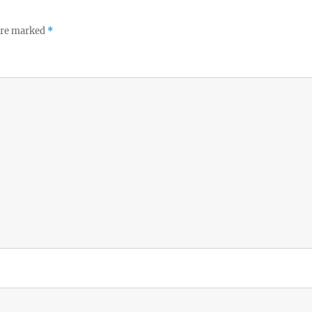
 are marked
*