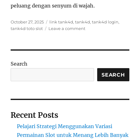
peluang dengan senyum di wajah.
Posted
Tags
October 27, 2025
link tank4d
,
tank4d
,
tank4d login
,
on
on
tank4d toto slot
Leave a comment
Keberuntungan
yang
Terencana:
Strategi
Cerdas
Search
dalam
Permainan
SEARCH
Online
Recent Posts
Pelajari Strategi Menggunakan Variasi
Permainan Slot untuk Menang Lebih Banyak