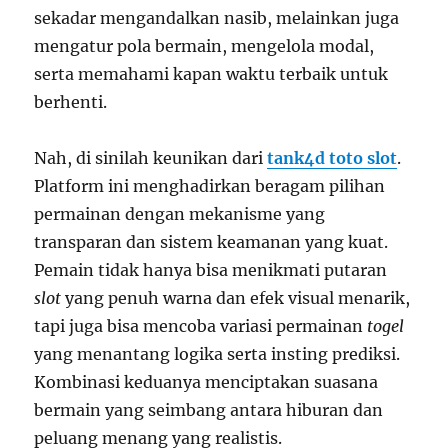
sekadar mengandalkan nasib, melainkan juga
mengatur pola bermain, mengelola modal,
serta memahami kapan waktu terbaik untuk
berhenti.
Nah, di sinilah keunikan dari
tank4d toto slot
.
Platform ini menghadirkan beragam pilihan
permainan dengan mekanisme yang
transparan dan sistem keamanan yang kuat.
Pemain tidak hanya bisa menikmati putaran
slot
yang penuh warna dan efek visual menarik,
tapi juga bisa mencoba variasi permainan
togel
yang menantang logika serta insting prediksi.
Kombinasi keduanya menciptakan suasana
bermain yang seimbang antara hiburan dan
peluang menang yang realistis.