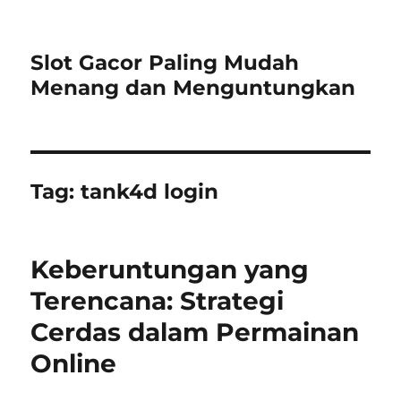
Slot Gacor Paling Mudah
Menang dan Menguntungkan
Tag:
tank4d login
Keberuntungan yang
Terencana: Strategi
Cerdas dalam Permainan
Online