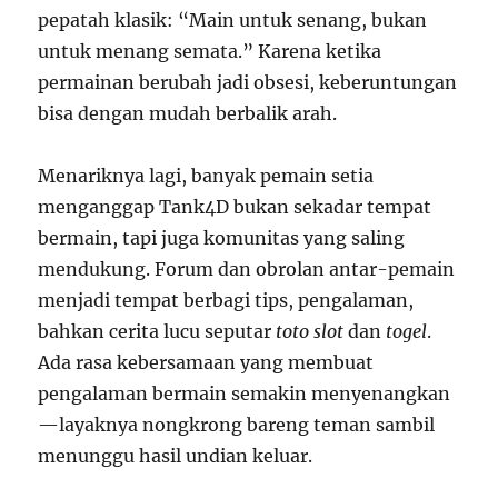
pepatah klasik: “Main untuk senang, bukan
untuk menang semata.” Karena ketika
permainan berubah jadi obsesi, keberuntungan
bisa dengan mudah berbalik arah.
Menariknya lagi, banyak pemain setia
menganggap Tank4D bukan sekadar tempat
bermain, tapi juga komunitas yang saling
mendukung. Forum dan obrolan antar-pemain
menjadi tempat berbagi tips, pengalaman,
bahkan cerita lucu seputar
toto slot
dan
togel
.
Ada rasa kebersamaan yang membuat
pengalaman bermain semakin menyenangkan
—layaknya nongkrong bareng teman sambil
menunggu hasil undian keluar.