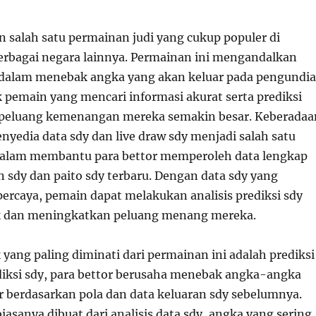
 salah satu permainan judi yang cukup populer di
erbagai negara lainnya. Permainan ini mengandalkan
dalam menebak angka yang akan keluar pada pengundi
k pemain yang mencari informasi akurat serta prediksi
r peluang kemenangan mereka semakin besar. Keberadaa
enyedia data sdy dan live draw sdy menjadi salah satu
dalam membantu para bettor memperoleh data lengkap
n sdy dan paito sdy terbaru. Dengan data sdy yang
percaya, pemain dapat melakukan analisis prediksi sdy
ik dan meningkatkan peluang menang mereka.
 yang paling diminati dari permainan ini adalah prediksi
ediksi sdy, para bettor berusaha menebak angka-angka
r berdasarkan pola dan data keluaran sdy sebelumnya.
 biasanya dibuat dari analisis data sdy, angka yang sering