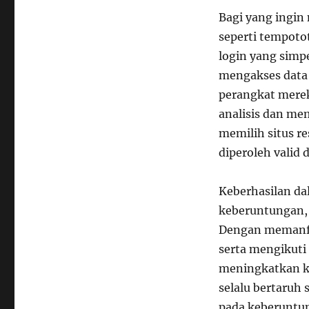
Bagi yang ingin 
seperti tempoto
login yang sim
mengakses data s
perangkat merek
analisis dan me
memilih situs r
diperoleh valid
Keberhasilan da
keberuntungan, t
Dengan memanfa
serta mengikuti 
meningkatkan k
selalu bertaruh 
pada keberuntun