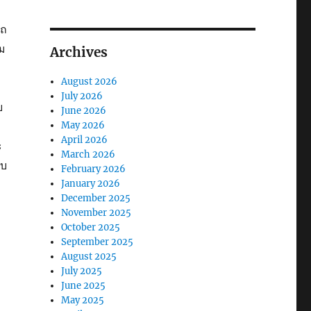
รถ
าม
Archives
August 2026
July 2026
บ
June 2026
May 2026
April 2026
ะ
March 2026
ับ
February 2026
January 2026
December 2025
November 2025
October 2025
September 2025
August 2025
July 2025
June 2025
May 2025