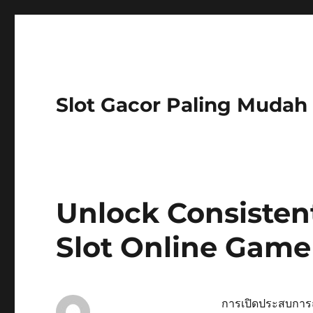
Slot Gacor Paling Mud
Unlock Consisten
Slot Online Game
การเปิดประสบการณ