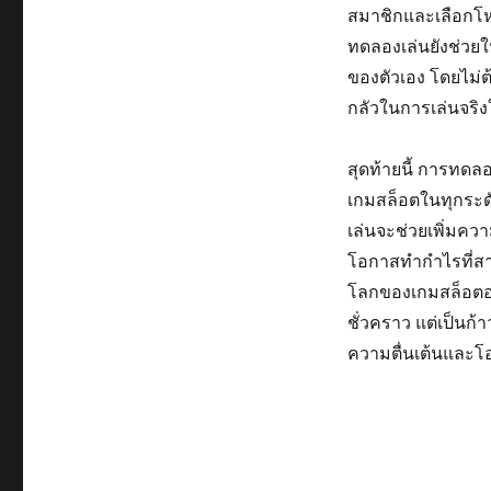
สมาชิกและเลือกโห
ทดลองเล่นยังช่วย
ของตัวเอง โดยไม่ต
กลัวในการเล่นจร
สุดท้ายนี้ การทดล
เกมสล็อตในทุกระด
เล่นจะช่วยเพิ่มค
โอกาสทำกำไรที่สามา
โลกของเกมสล็อตออ
ชั่วคราว แต่เป็นก
ความตื่นเต้นและโ