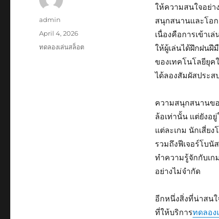
ให้ความสนใจอย่างม
Author
admin
สนุกสนานและโอกาส
Posted
April 4, 2026
เนื่องคือการเข้าเล่
on
Tags
ทดลองเล่นสล็อต
ให้ผู้เล่นได้ฝึกฝ
ของเทคโนโลยียุคให
ได้ลองสัมผัสประสบ
ความสนุกสนานของก
ล้อเท่านั้น แต่ยั
แต่ละเกม นักเสี่ย
รวมถึงฟีเจอร์โบนัส
ทำความรู้จักกับเก
อย่างไม่จำกัด
อีกหนึ่งสิ่งที่
ที่ให้บริการ
ทดลองเ