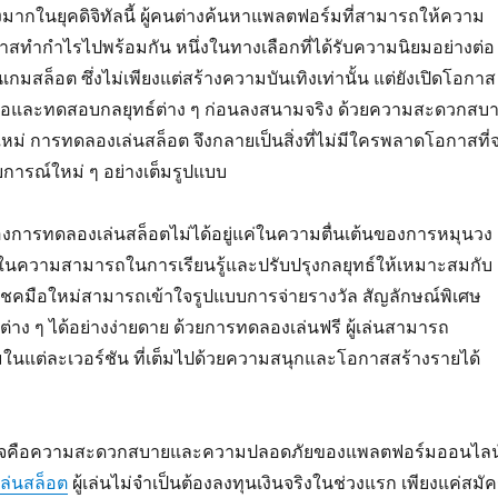
ากในยุคดิจิทัลนี้ ผู้คนต่างค้นหาแพลตฟอร์มที่สามารถให้ความ
ทำกำไรไปพร้อมกัน หนึ่งในทางเลือกที่ได้รับความนิยมอย่างต่อ
นเกมสล็อต ซึ่งไม่เพียงแต่สร้างความบันเทิงเท่านั้น แต่ยังเปิดโอกาส
นฝีมือและทดสอบกลยุทธ์ต่าง ๆ ก่อนลงสนามจริง ด้วยความสะดวกสบ
ม่ การทดลองเล่นสล็อต จึงกลายเป็นสิ่งที่ไม่มีใครพลาดโอกาสที่
การณ์ใหม่ ๆ อย่างเต็มรูปแบบ
ารทดลองเล่นสล็อตไม่ได้อยู่แค่ในความตื่นเต้นของการหมุนวง
งอยู่ในความสามารถในการเรียนรู้และปรับปรุงกลยุทธ์ให้เหมาะสมกับ
งโชคมือใหม่สามารถเข้าใจรูปแบบการจ่ายรางวัล สัญลักษณ์พิเศษ
ต่าง ๆ ได้อย่างง่ายดาย ด้วยการทดลองเล่นฟรี ผู้เล่นสามารถ
มในแต่ละเวอร์ชัน ที่เต็มไปด้วยความสนุกและโอกาสสร้างรายได้
น่าสนใจคือความสะดวกสบายและความปลอดภัยของแพลตฟอร์มออนไลน
ล่นสล็อต
ผู้เล่นไม่จำเป็นต้องลงทุนเงินจริงในช่วงแรก เพียงแค่สมั