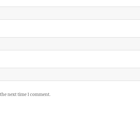
 the next time I comment.