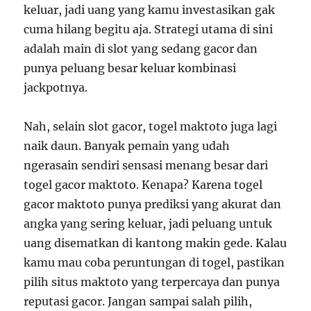
keluar, jadi uang yang kamu investasikan gak
cuma hilang begitu aja. Strategi utama di sini
adalah main di slot yang sedang gacor dan
punya peluang besar keluar kombinasi
jackpotnya.
Nah, selain slot gacor, togel maktoto juga lagi
naik daun. Banyak pemain yang udah
ngerasain sendiri sensasi menang besar dari
togel gacor maktoto. Kenapa? Karena togel
gacor maktoto punya prediksi yang akurat dan
angka yang sering keluar, jadi peluang untuk
uang disematkan di kantong makin gede. Kalau
kamu mau coba peruntungan di togel, pastikan
pilih situs maktoto yang terpercaya dan punya
reputasi gacor. Jangan sampai salah pilih,