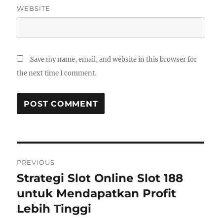
WEBSITE
Save my name, email, and website in this browser for
the next time I comment.
Post
PREVIOUS
navigation
Strategi Slot Online Slot 188
Previous
post:
untuk Mendapatkan Profit
Lebih Tinggi