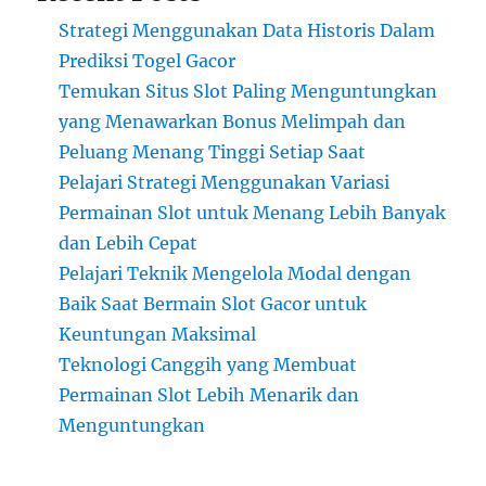
Strategi Menggunakan Data Historis Dalam
Prediksi Togel Gacor
Temukan Situs Slot Paling Menguntungkan
yang Menawarkan Bonus Melimpah dan
Peluang Menang Tinggi Setiap Saat
Pelajari Strategi Menggunakan Variasi
Permainan Slot untuk Menang Lebih Banyak
dan Lebih Cepat
Pelajari Teknik Mengelola Modal dengan
Baik Saat Bermain Slot Gacor untuk
Keuntungan Maksimal
Teknologi Canggih yang Membuat
Permainan Slot Lebih Menarik dan
Menguntungkan