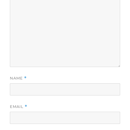
NAME
*
EMAIL
*