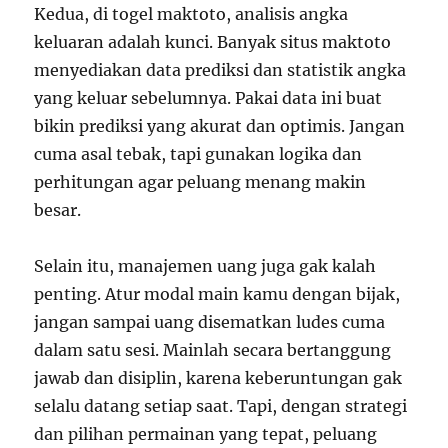
Kedua, di togel maktoto, analisis angka
keluaran adalah kunci. Banyak situs maktoto
menyediakan data prediksi dan statistik angka
yang keluar sebelumnya. Pakai data ini buat
bikin prediksi yang akurat dan optimis. Jangan
cuma asal tebak, tapi gunakan logika dan
perhitungan agar peluang menang makin
besar.
Selain itu, manajemen uang juga gak kalah
penting. Atur modal main kamu dengan bijak,
jangan sampai uang disematkan ludes cuma
dalam satu sesi. Mainlah secara bertanggung
jawab dan disiplin, karena keberuntungan gak
selalu datang setiap saat. Tapi, dengan strategi
dan pilihan permainan yang tepat, peluang