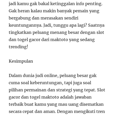
jadi kamu gak bakal ketinggalan info penting.
Gak heran kalau makin banyak pemain yang
bergabung dan merasakan sendiri
keuntungannya. Jadi, tunggu apa lagi? Saatnya
tingkatkan peluang menang besar dengan slot
dan togel gacor dari maktoto yang sedang
trending!
Kesimpulan
Dalam dunia judi online, peluang besar gak
cuma soal keberuntungan, tapi juga soal
pilihan permainan dan strategi yang tepat. Slot
gacor dan togel maktoto adalah jawaban
terbaik buat kamu yang mau uang disematkan
secara cepat dan aman. Dengan mengikuti tren