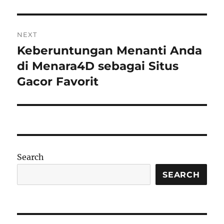
NEXT
Keberuntungan Menanti Anda
Next
post:
di Menara4D sebagai Situs
Gacor Favorit
Search
SEARCH