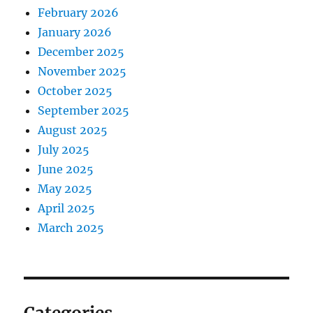
February 2026
January 2026
December 2025
November 2025
October 2025
September 2025
August 2025
July 2025
June 2025
May 2025
April 2025
March 2025