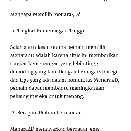
Mengapa Memilih Menara4D?
Tingkat Kemenangan Tinggi
Salah satu alasan utama pemain memilih
Menara4D adalah karena situs ini memberikan
tingkat kemenangan yang lebih tinggi
dibanding yang lain. Dengan berbagai strategi
dan tips yang ada dalam komunitas Menara4D,
pemain dapat membantu meningkatkan
peluang mereka untuk menang.
Beragam Pilihan Permainan
Menara4D menawarkan berbagai jenis