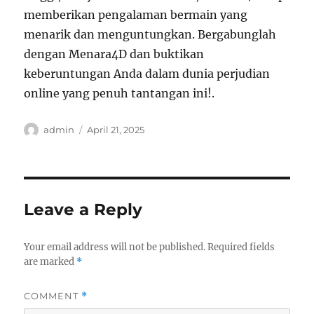
memberikan pengalaman bermain yang
menarik dan menguntungkan. Bergabunglah
dengan Menara4D dan buktikan
keberuntungan Anda dalam dunia perjudian
online yang penuh tantangan ini!.
Author
Posted
admin
April 21, 2025
on
Leave a Reply
Your email address will not be published.
Required fields
are marked
*
COMMENT
*