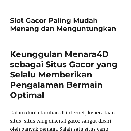
Slot Gacor Paling Mudah
Menang dan Menguntungkan
Keunggulan Menara4D
sebagai Situs Gacor yang
Selalu Memberikan
Pengalaman Bermain
Optimal
Dalam dunia taruhan di internet, keberadaan
situs-situs yang dikenal gacor sangat dicari
oleh banyak pemain. Salah satu situs yang