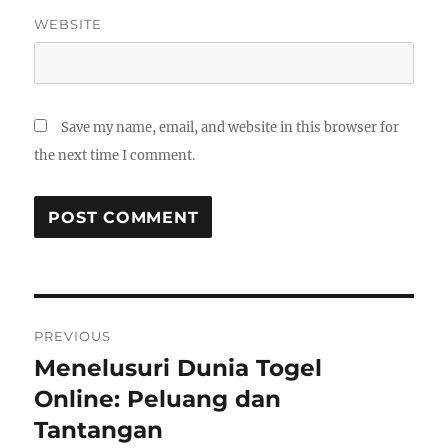
WEBSITE
Save my name, email, and website in this browser for
the next time I comment.
Post
PREVIOUS
navigation
Menelusuri Dunia Togel
Previous
post:
Online: Peluang dan
Tantangan