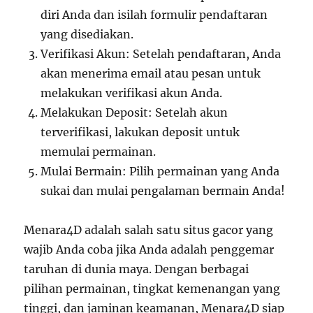
diri Anda dan isilah formulir pendaftaran
yang disediakan.
Verifikasi Akun: Setelah pendaftaran, Anda
akan menerima email atau pesan untuk
melakukan verifikasi akun Anda.
Melakukan Deposit: Setelah akun
terverifikasi, lakukan deposit untuk
memulai permainan.
Mulai Bermain: Pilih permainan yang Anda
sukai dan mulai pengalaman bermain Anda!
Menara4D adalah salah satu situs gacor yang
wajib Anda coba jika Anda adalah penggemar
taruhan di dunia maya. Dengan berbagai
pilihan permainan, tingkat kemenangan yang
tinggi, dan jaminan keamanan, Menara4D siap