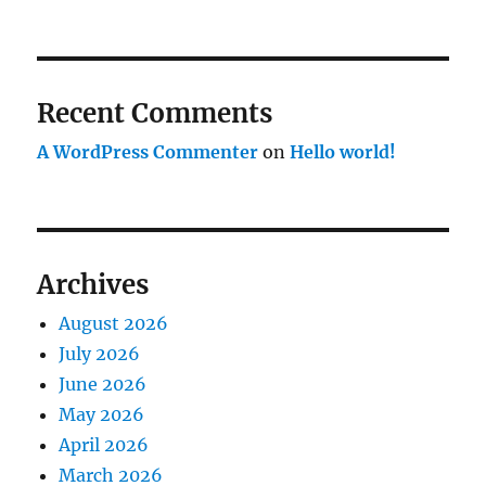
Recent Comments
A WordPress Commenter
on
Hello world!
Archives
August 2026
July 2026
June 2026
May 2026
April 2026
March 2026