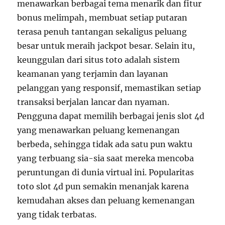
menawarkan berbagai tema menarik dan fitur
bonus melimpah, membuat setiap putaran
terasa penuh tantangan sekaligus peluang
besar untuk meraih jackpot besar. Selain itu,
keunggulan dari situs toto adalah sistem
keamanan yang terjamin dan layanan
pelanggan yang responsif, memastikan setiap
transaksi berjalan lancar dan nyaman.
Pengguna dapat memilih berbagai jenis slot 4d
yang menawarkan peluang kemenangan
berbeda, sehingga tidak ada satu pun waktu
yang terbuang sia-sia saat mereka mencoba
peruntungan di dunia virtual ini. Popularitas
toto slot 4d pun semakin menanjak karena
kemudahan akses dan peluang kemenangan
yang tidak terbatas.