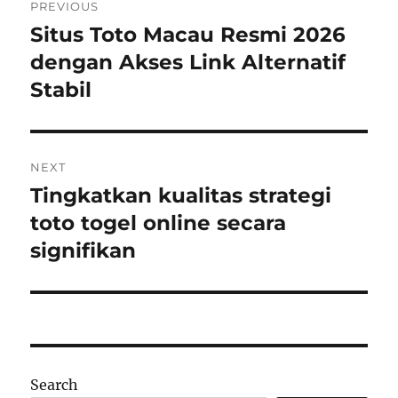
PREVIOUS
navigation
Situs Toto Macau Resmi 2026
Previous
post:
dengan Akses Link Alternatif
Stabil
NEXT
Tingkatkan kualitas strategi
Next
post:
toto togel online secara
signifikan
Search