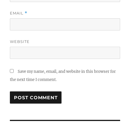
EMAIL
*
WEBSITE
Save my name, email, and website in this browser for
the next time I comment.
Post