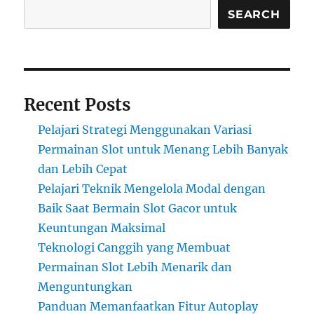
SEARCH
Recent Posts
Pelajari Strategi Menggunakan Variasi
Permainan Slot untuk Menang Lebih Banyak
dan Lebih Cepat
Pelajari Teknik Mengelola Modal dengan
Baik Saat Bermain Slot Gacor untuk
Keuntungan Maksimal
Teknologi Canggih yang Membuat
Permainan Slot Lebih Menarik dan
Menguntungkan
Panduan Memanfaatkan Fitur Autoplay