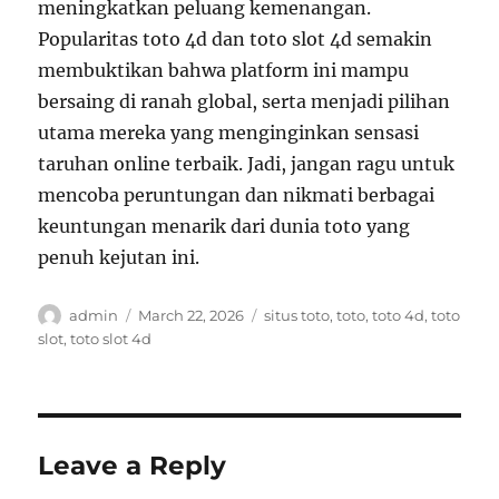
meningkatkan peluang kemenangan.
Popularitas toto 4d dan toto slot 4d semakin
membuktikan bahwa platform ini mampu
bersaing di ranah global, serta menjadi pilihan
utama mereka yang menginginkan sensasi
taruhan online terbaik. Jadi, jangan ragu untuk
mencoba peruntungan dan nikmati berbagai
keuntungan menarik dari dunia toto yang
penuh kejutan ini.
Author
Posted
Tags
admin
March 22, 2026
situs toto
,
toto
,
toto 4d
,
toto
on
slot
,
toto slot 4d
Leave a Reply