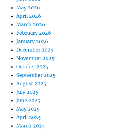
May 2026
April 2026
March 2026
February 2026
January 2026
December 2025
November 2025
October 2025
September 2025
August 2025
July 2025
June 2025
May 2025
April 2025
March 2025