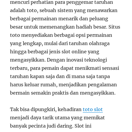
mencuri perhatian para penggemar taruhan
adalah toto, sebuah sistem yang menawarkan
berbagai permainan menarik dan peluang
besar untuk memenangkan hadiah besar. Situs
toto menyediakan berbagai opsi permainan
yang lengkap, mulai dari taruhan olahraga
hingga berbagai jenis slot online yang
mengasyikkan. Dengan inovasi teknologi
terbaru, para pemain dapat menikmati sensasi
taruhan kapan saja dan di mana saja tanpa
harus keluar rumah, menjadikan pengalaman
bermain semakin praktis dan mengasyikkan.
Tak bisa dipungkiri, kehadiran
toto slot
menjadi daya tarik utama yang memikat
banyak pecinta judi daring. Slot ini