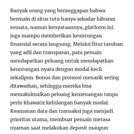
Banyak orang yang beranggapan bahwa
bermain di situs toto hanya sekadar hiburan
semata, namun kenyataannya, platform ini
juga mampu memberikan keuntungan
finansial secara langsung. Melalui fitur taruhan
yang adil dan transparan, para pemain
mendapatkan peluang untuk mendapatkan
keuntungan nyata dengan modal kecil
sekalipun. Bonus dan promosi menarik sering
ditawarkan, sehingga mereka bisa
memaksimalkan peluang kemenangan tanpa
perlu khawatir kehilangan banyak modal.
Keamanan data dan transaksi juga menjadi
prioritas utama, membuat pemain merasa
nyaman saat melakukan deposit maupun