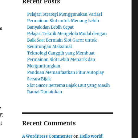
Recent Posts
Pelajari Strategi Menggunakan Variasi
Permainan Slot untuk Menang Lebih
Banyak dan Lebih Cepat
a
Pelajari Teknik Mengelola Modal dengan
Baik Saat Bermain Slot Gacor untuk
Keuntungan Maksimal
Teknologi Canggih yang Membuat
Permainan Slot Lebih Menarik dan
Menguntungkan
Panduan Memanfaatkan Fitur Autoplay
Secara Bijak
Slot Gacor Bertema Bajak Laut yang Masih
Ramai Dimainkan
,
ng
Recent Comments
t
A WordPress Commenter
on
Hello world!