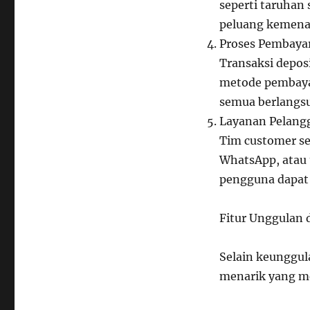
seperti taruhan 
peluang kemena
Proses Pembaya
Transaksi depos
metode pembayar
semua berlangs
Layanan Pelang
Tim customer se
WhatsApp, atau
pengguna dapat 
Fitur Unggulan 
Selain keunggul
menarik yang m