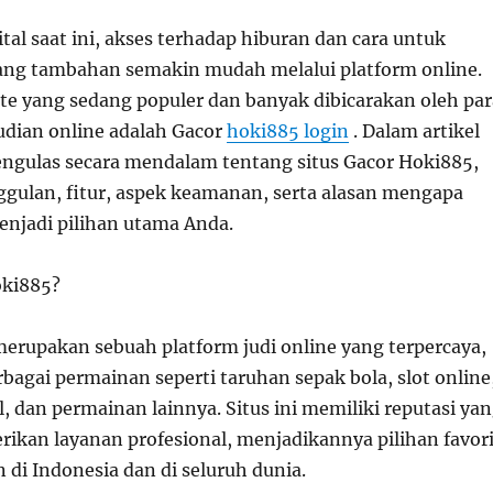
tal saat ini, akses terhadap hiburan dan cara untuk
ng tambahan semakin mudah melalui platform online.
ite yang sedang populer dan banyak dibicarakan oleh par
dian online adalah Gacor
hoki885 login
. Dalam artikel
mengulas secara mendalam tentang situs Gacor Hoki885,
ulan, fitur, aspek keamanan, serta alasan mengapa
menjadi pilihan utama Anda.
oki885?
erupakan sebuah platform judi online yang terpercaya,
agai permainan seperti taruhan sepak bola, slot online
el, dan permainan lainnya. Situs ini memiliki reputasi ya
ikan layanan profesional, menjadikannya pilihan favori
 di Indonesia dan di seluruh dunia.