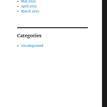
May 2025
April 2025
March 2025
Categories
Uncategorized