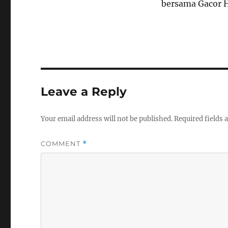
bersama Gacor 
Leave a Reply
Your email address will not be published.
Required fields
COMMENT
*