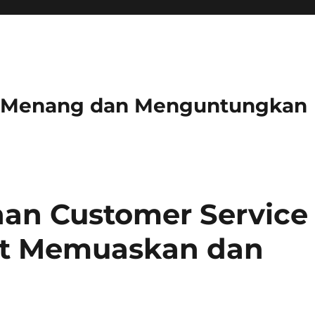
ah Menang dan Menguntungkan
an Customer Service
at Memuaskan dan