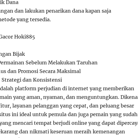
ik Dana
ngan dan lakukan penarikan dana kapan saja
tode yang tersedia.
 Gacor Hoki885
ngan Bijak
Permainan Sebelum Melakukan Taruhan
us dan Promosi Secara Maksimal
Strategi dan Konsistensi
dalah platform perjudian di internet yang memberikan
main yang aman, nyaman, dan menguntungkan. Dikena
itur, layanan pelanggan yang cepat, dan peluang besar
itus ini ideal untuk pemula dan juga pemain yang sudah
ang mencari tempat berjudi online yang dapat dipercay
ekarang dan nikmati keseruan meraih kemenangan