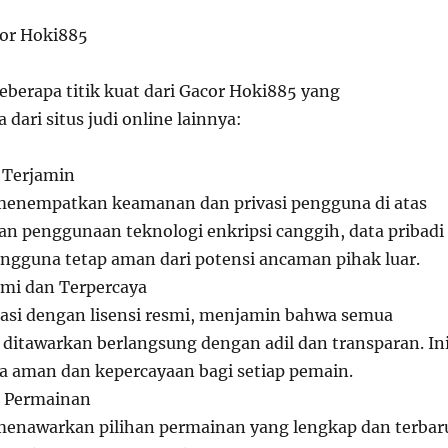
or Hoki885
eberapa titik kuat dari Gacor Hoki885 yang
ari situs judi online lainnya:
Terjamin
menempatkan keamanan dan privasi pengguna di atas
an penggunaan teknologi enkripsi canggih, data pribadi
engguna tetap aman dari potensi ancaman pihak luar.
smi dan Terpercaya
erasi dengan lisensi resmi, menjamin bahwa semua
ditawarkan berlangsung dengan adil dan transparan. In
 aman dan kepercayaan bagi setiap pemain.
n Permainan
enawarkan pilihan permainan yang lengkap dan terbar