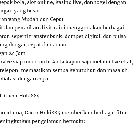
sepak bola, slot online, kasino live, dan togel dengan
ngan yang besar.
ran yang Mudah dan Cepat
it dan penarikan di situs ini menggunakan berbagai
an seperti transfer bank, dompet digital, dan pulsa,
ung dengan cepat dan aman.
gan 24 Jam
rvice siap membantu Anda kapan saja melalui live chat,
 telepon, memastikan semua kebutuhan dan masalah
diatasi dengan cepat.
di Gacor Hoki885
an utama, Gacor Hoki885 memberikan berbagai fitur
eningkatkan pengalaman bermain: